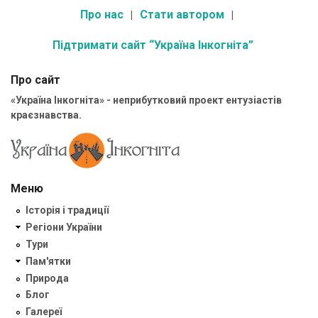
Про нас
Стати автором
Підтримати сайт “Україна Інкогніта”
Про сайт
«Україна Інкогніта» - неприбутковий проект ентузіастів
краєзнавства.
Меню
Історія і традиції
Регіони України
Тури
Пам'ятки
Природа
Блог
Галереї