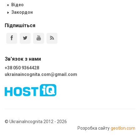
Відео
Закордон
Підпишіться
Зв'язок з нами
+38 050 9364428
ukrainaincognita.com@gmail.com
© UkrainaIncognita 2012 - 2026
Розробка сайту
geotlon.com