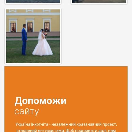
Допоможи
сайту
Україна Інкогніта - незалежний краєзнавчий проект,
створений ентузіастами. Щоб працювати далі, нам