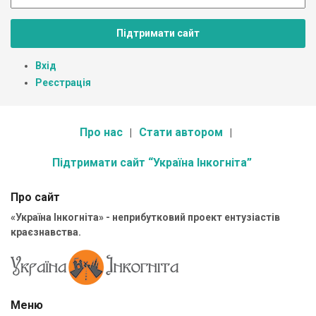
Підтримати сайт
Вхід
Реєстрація
Про нас
Стати автором
Підтримати сайт “Україна Інкогніта”
Про сайт
«Україна Інкогніта» - неприбутковий проект ентузіастів
краєзнавства.
Меню