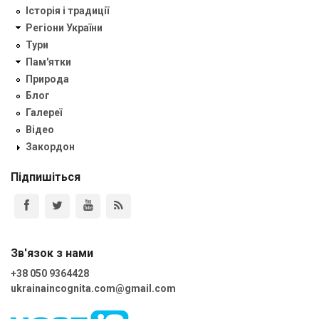
Історія і традиції
Регіони України
Тури
Пам'ятки
Природа
Блог
Галереї
Відео
Закордон
Підпишіться
Зв'язок з нами
+38 050 9364428
ukrainaincognita.com@gmail.com