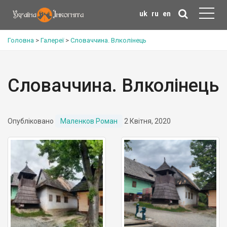
uk
ru
en
Головна
>
Галереї
>
Словаччина. Влколінець
Словаччина. Влколінець
Опубліковано
Маленков Роман
2 Квітня, 2020