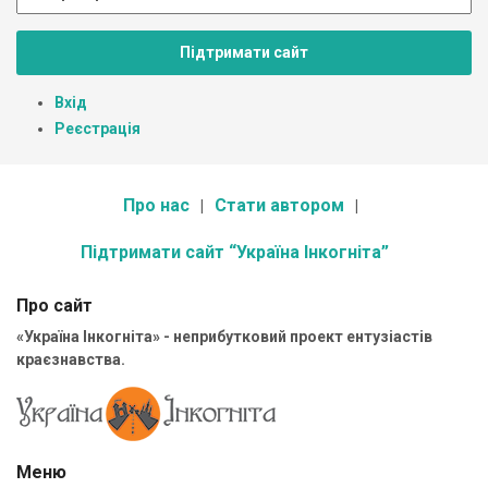
Підтримати сайт
Вхід
Реєстрація
Про нас
Стати автором
Підтримати сайт “Україна Інкогніта”
Про сайт
«Україна Інкогніта» - неприбутковий проект ентузіастів
краєзнавства.
Меню