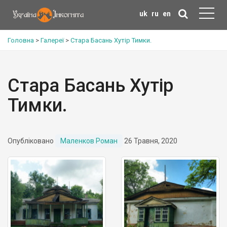
uk
ru
en
Головна
>
Галереї
>
Стара Басань Хутір Тимки.
Стара Басань Хутір
Тимки.
Опубліковано
Маленков Роман
26 Травня, 2020