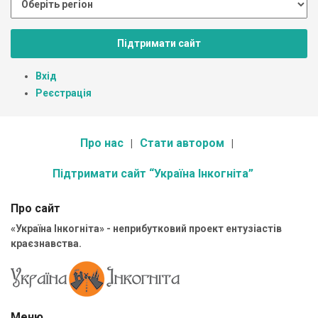
Підтримати сайт
Вхід
Реєстрація
Про нас
Стати автором
Підтримати сайт “Україна Інкогніта”
Про сайт
«Україна Інкогніта» - неприбутковий проект ентузіастів
краєзнавства.
Меню