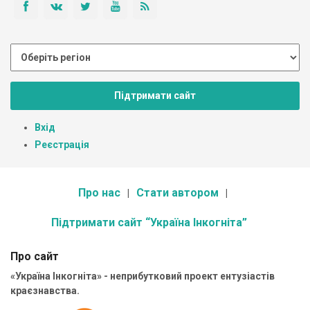
Підтримати сайт
Вхід
Реєстрація
Про нас
Стати автором
Підтримати сайт “Україна Інкогніта”
Про сайт
«Україна Інкогніта» - неприбутковий проект ентузіастів
краєзнавства.