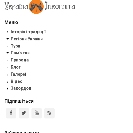
Меню
Історія і традиції
Регіони України
Тури
Пам'ятки
Природа
Блог
Галереї
Відео
Закордон
Підпишіться
Зв'язок з нами