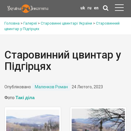
uk
ru
en
Головна
>
Галереї
>
Старовинні цвинтарі України
>
Старовинний
цвинтар у Підгірцях
Старовинний цвинтар у
Підгірцях
Опубліковано
Маленков Роман
24 Лютого, 2023
Фото
Такі діла