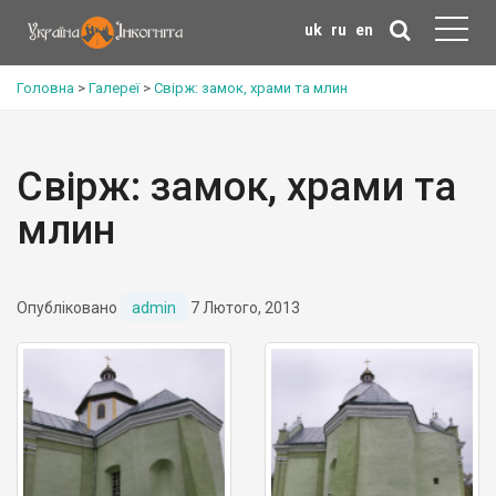
uk
ru
en
Головна
>
Галереї
>
Свірж: замок, храми та млин
Свірж: замок, храми та
млин
Опубліковано
admin
7 Лютого, 2013