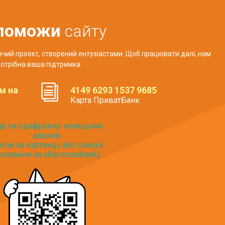
поможи
сайту
авчий проект, створений ентузіастами. Щоб працювати далі, нам
отрібна ваша підтримка.
м на
4149 6293 1537 9685
Карта ПриватБанк
ір на оцифровку козацьких
церков
исни на картинці, або скануй
силання на збір monobank):