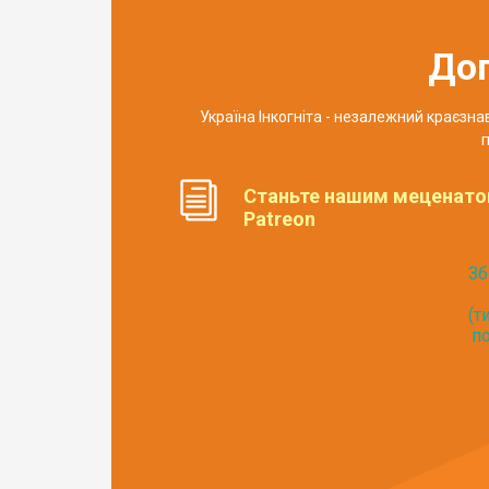
До
Україна Інкогніта - незалежний краєзн
п
Станьте нашим меценато
Patreon
Зб
(т
по