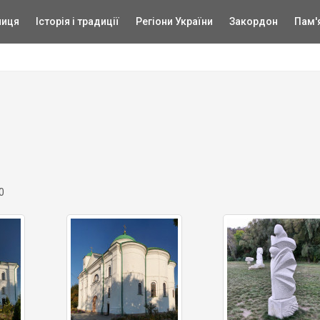
ниця
Історія і традиції
Регіони України
Закордон
Пам'
0