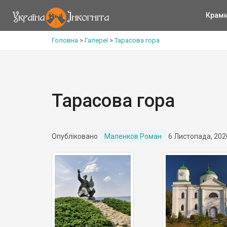
Крам
Головна
>
Галереї
>
Тарасова гора
Тарасова гора
Опубліковано
Маленков Роман
6 Листопада, 202