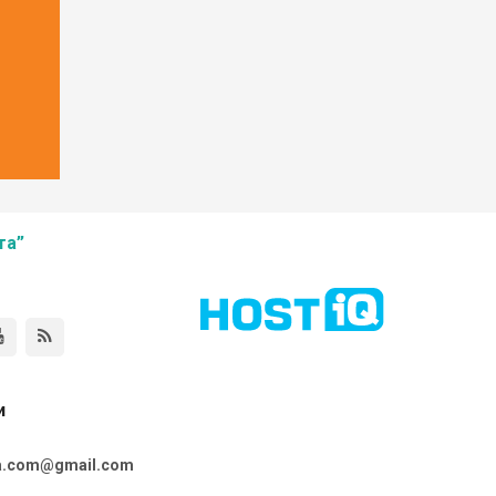
та”
и
ta.com@gmail.com