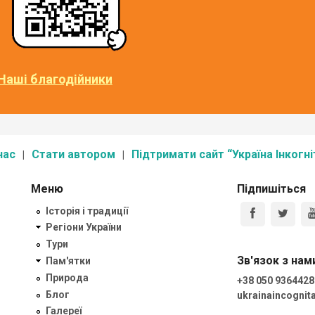
Наші благодійники
нас
Стати автором
Підтримати сайт “Україна Інкогні
Меню
Підпишіться
Історія і традиції
Регіони України
Тури
Зв'язок з нам
Пам'ятки
Природа
+38 050 9364428
Блог
ukrainaincogni
Галереї