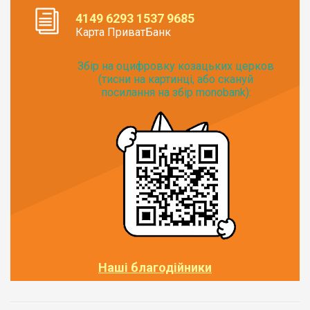
4149 6293 1537 9685
Карта ПриватБанк
Збір на оцифровку козацьких церков
(тисни на картинці, або скануй
посилання на збір monobank):
Наші благодійники