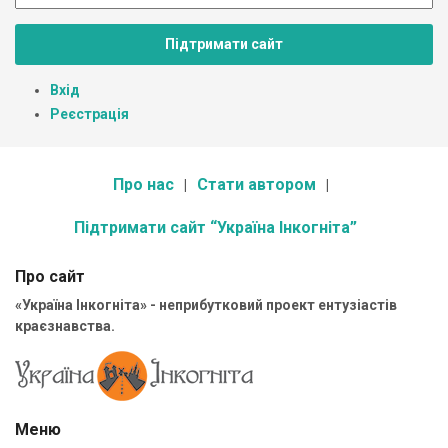
Підтримати сайт
Вхід
Реєстрація
Про нас
Стати автором
Підтримати сайт “Україна Інкогніта”
Про сайт
«Україна Інкогніта» - неприбутковий проект ентузіастів
краєзнавства.
Меню