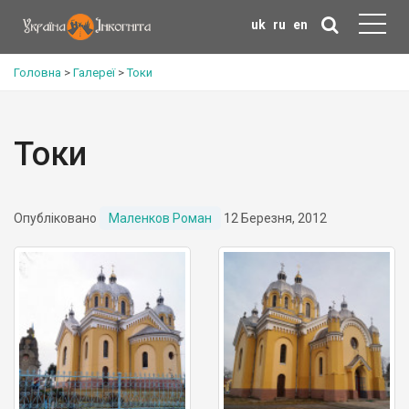
uk
ru
en
Головна
>
Галереї
>
Токи
Токи
Опубліковано
Маленков Роман
12 Березня, 2012