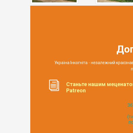
До
Україна Інкогніта - незалежний краєзн
п
Станьте нашим меценато
Patreon
Зб
(т
по