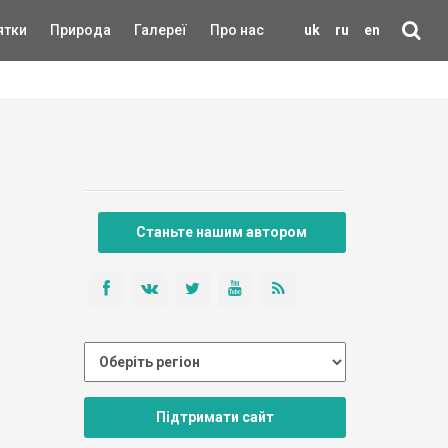
ятки
Природа
Галереї
Про нас
uk
ru
en
Станьте нашим автором
Підтримати сайт