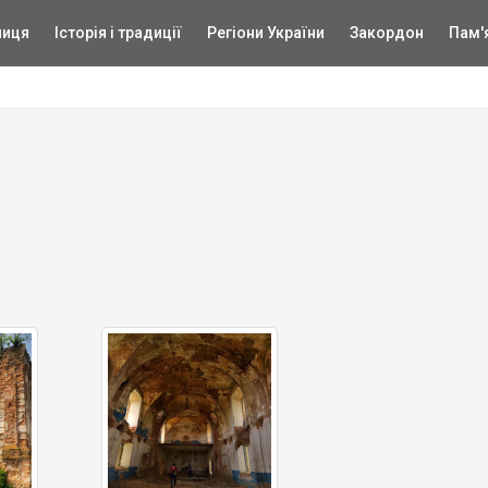
ниця
Історія і традиції
Регіони України
Закордон
Пам'