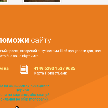
поможи
сайту
авчий проект, створений ентузіастами. Щоб працювати далі, нам
отрібна ваша підтримка.
м на
4149 6293 1537 9685
Карта ПриватБанк
ір на оцифровку козацьких
церков
исни на картинці, або скануй
силання на збір monobank):