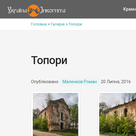
Крам
Головна
>
Галереї
>
Топори
Топори
Опубліковано
Маленков Роман
20 Липня, 2016