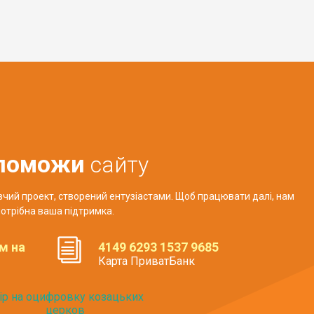
поможи
сайту
авчий проект, створений ентузіастами. Щоб працювати далі, нам
отрібна ваша підтримка.
м на
4149 6293 1537 9685
Карта ПриватБанк
ір на оцифровку козацьких
церков