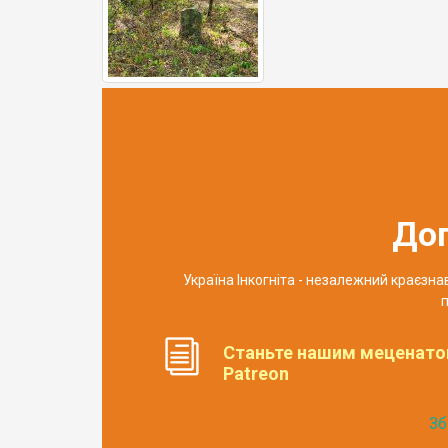
До
Україна Інкогніта - незалежний краєзн
п
Станьте нашим меценато
Patreon
Зб