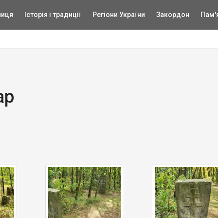
ниця
Історія і традиції
Регіони України
Закордон
Пам'
ар