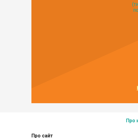
(т
по
Про 
Про сайт