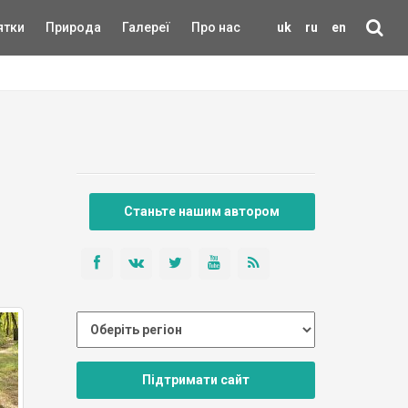
ятки
Природа
Галереї
Про нас
uk
ru
en
Станьте нашим автором
Підтримати сайт