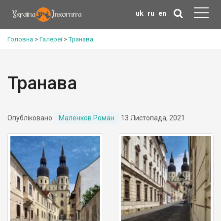
uk
ru
en
Головна
>
Галереї
>
Транава
Транава
Опубліковано
Маленков Роман
13 Листопада, 2021