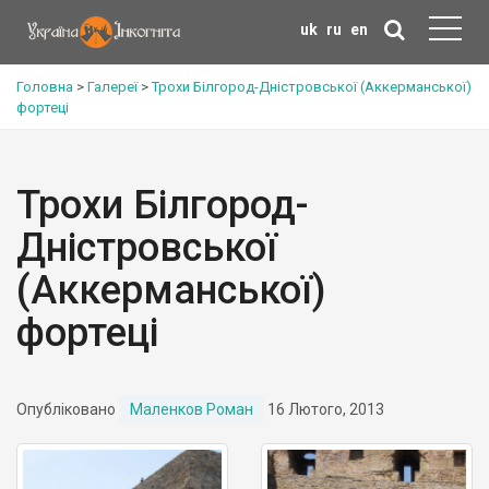
uk
ru
en
Головна
>
Галереї
>
Трохи Білгород-Дністровської (Аккерманської)
фортеці
Трохи Білгород-
Дністровської
(Аккерманської)
фортеці
Опубліковано
Маленков Роман
16 Лютого, 2013