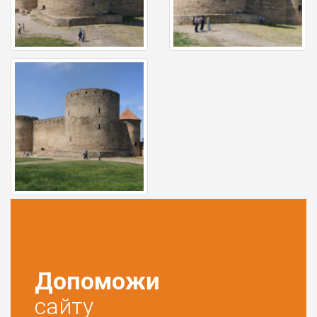
Допоможи
сайту