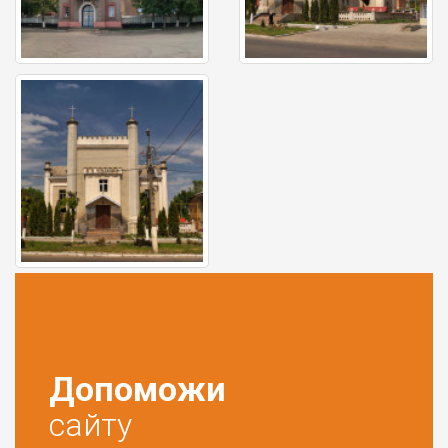
Допоможи
сайту