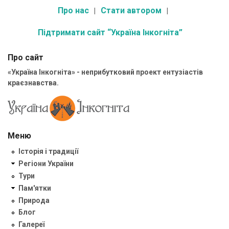
Про нас
Стати автором
Підтримати сайт “Україна Інкогніта”
Про сайт
«Україна Інкогніта» - неприбутковий проект ентузіастів
краєзнавства.
Меню
Історія і традиції
Регіони України
Тури
Пам'ятки
Природа
Блог
Галереї