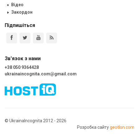
Відео
Закордон
Підпишіться
Зв'язок з нами
+38 050 9364428
ukrainaincognita.com@gmail.com
© UkrainaIncognita 2012 - 2026
Розробка сайту
geotlon.com