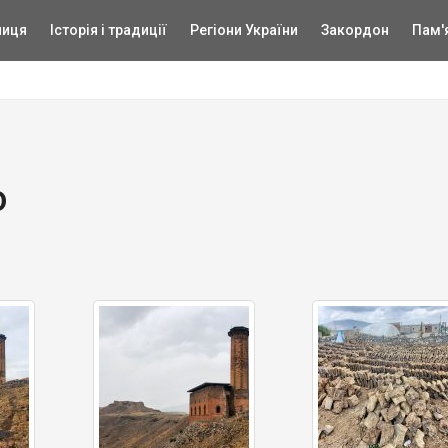
ниця
Історія і традиції
Регіони України
Закордон
Пам'
о