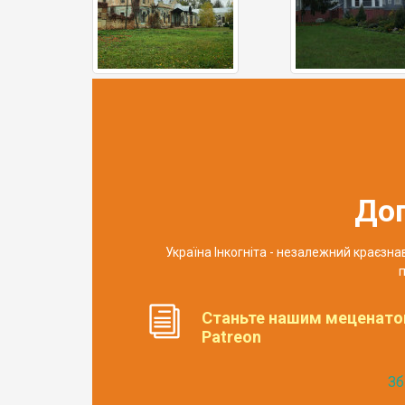
До
Україна Інкогніта - незалежний краєзн
п
Станьте нашим меценато
Patreon
Зб