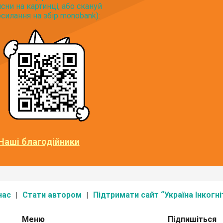
исни на картинці, або скануй
силання на збір monobank):
Наші благодійники
нас
Стати автором
Підтримати сайт “Україна Інкогні
Меню
Підпишіться