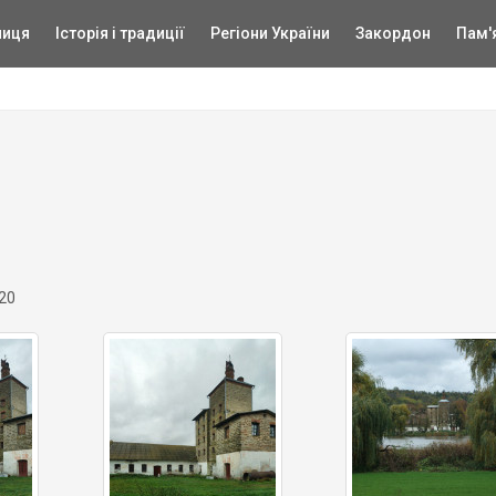
ниця
Історія і традиції
Регіони України
Закордон
Пам'
20