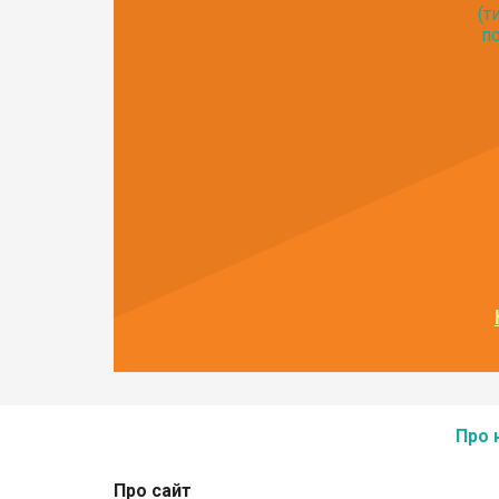
(т
по
Про 
Про сайт