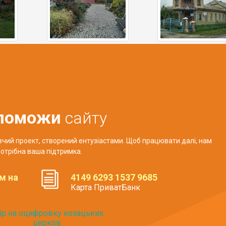
поможи
сайту
авчий проект, створений ентузіастами. Щоб працювати далі, нам
отрібна ваша підтримка.
м на
4149 6293 1537 9685
Карта ПриватБанк
ір на оцифровку козацьких
церков