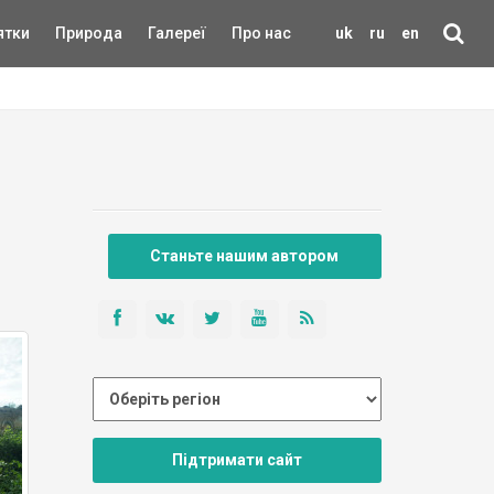
ятки
Природа
Галереї
Про нас
uk
ru
en
Станьте нашим автором
Підтримати сайт