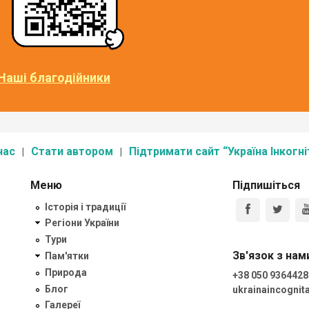
Наші благодійники
нас
Стати автором
Підтримати сайт “Україна Інкогні
Меню
Підпишіться
Історія і традиції
Регіони України
Тури
Зв'язок з нам
Пам'ятки
Природа
+38 050 9364428
Блог
ukrainaincogni
Галереї