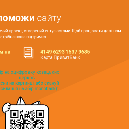
поможи
сайту
авчий проект, створений ентузіастами. Щоб працювати далі, нам
отрібна ваша підтримка.
м на
4149 6293 1537 9685
Карта ПриватБанк
ір на оцифровку козацьких
церков
исни на картинці, або скануй
силання на збір monobank):