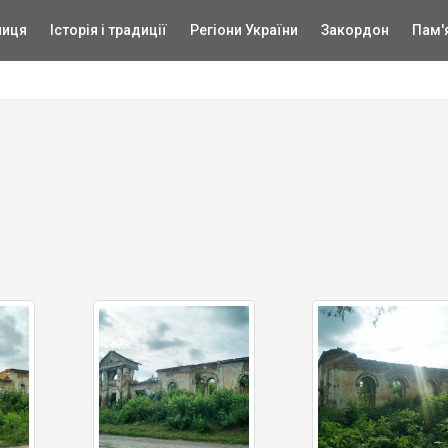
ниця
Історія і традиції
Регіони України
Закордон
Пам'