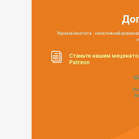
До
Україна Інкогніта - незалежний краєзн
п
Станьте нашим меценато
Patreon
Зб
(т
по