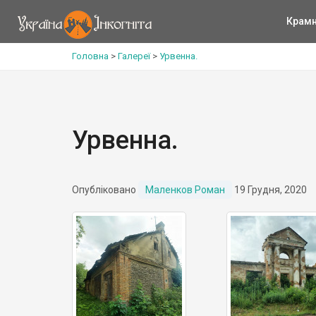
Крам
Головна
>
Галереї
>
Урвенна.
Урвенна.
Опубліковано
Маленков Роман
19 Грудня, 2020