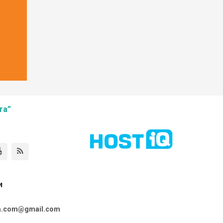
та”
и
ta.com@gmail.com