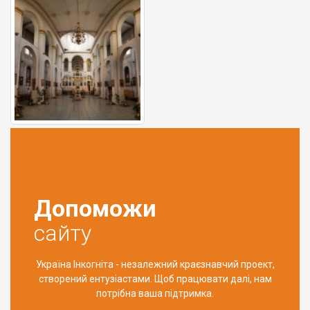
Допоможи
сайту
Україна Інкогніта - незалежний краєзнавчий проект,
створений ентузіастами. Щоб працювати далі, нам
потрібна ваша підтримка.