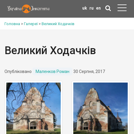
uk
ru
en
Головна
>
Галереї
>
Великий Ходачків
Великий Ходачків
Опубліковано
Маленков Роман
30 Серпня, 2017