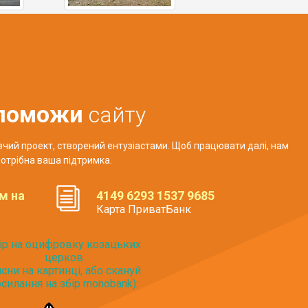
поможи
сайту
авчий проект, створений ентузіастами. Щоб працювати далі, нам
отрібна ваша підтримка.
м на
4149 6293 1537 9685
Карта ПриватБанк
ір на оцифровку козацьких
церков
исни на картинці, або скануй
силання на збір monobank):