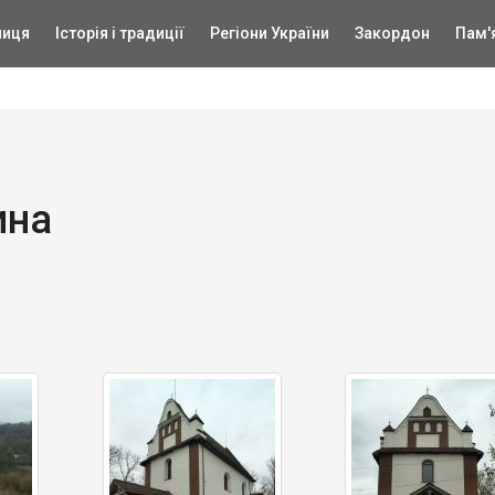
ниця
Історія і традиції
Регіони України
Закордон
Пам'
ина