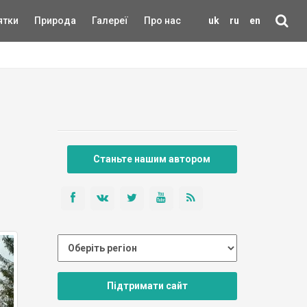
ятки
Природа
Галереї
Про нас
uk
ru
en
Станьте нашим автором
Підтримати сайт