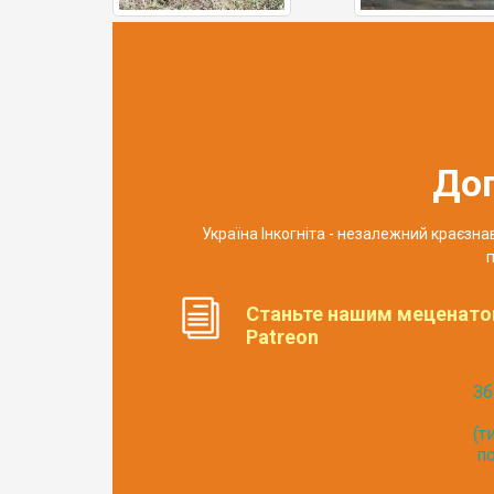
До
Україна Інкогніта - незалежний краєзн
п
Станьте нашим меценато
Patreon
Зб
(т
по