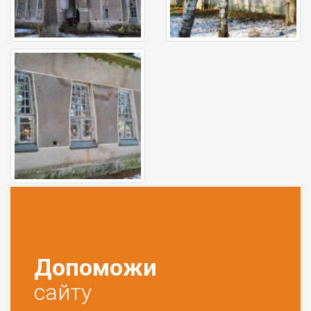
Допоможи
сайту