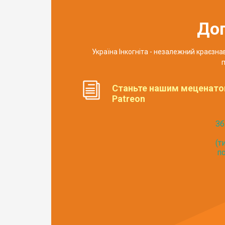
До
Україна Інкогніта - незалежний краєзн
п
Станьте нашим меценато
Patreon
Зб
(т
по