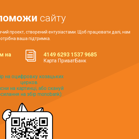
поможи
сайту
авчий проект, створений ентузіастами. Щоб працювати далі, нам
отрібна ваша підтримка.
м на
4149 6293 1537 9685
Карта ПриватБанк
ір на оцифровку козацьких
церков
исни на картинці, або скануй
силання на збір monobank):