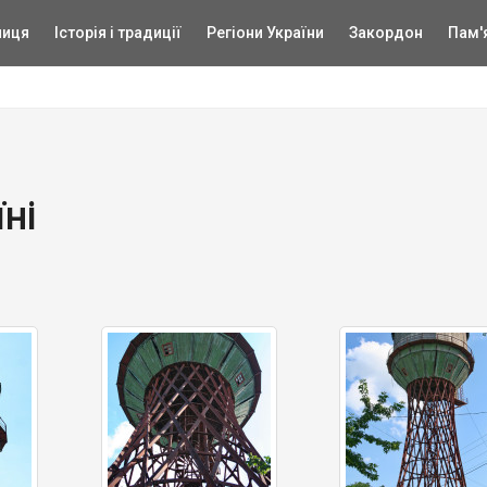
ниця
Історія і традиції
Регіони України
Закордон
Пам'
ні