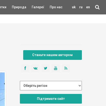
ятки
Природа
Галереї
Про нас
uk
ru
en
Станьте нашим автором
Підтримати сайт