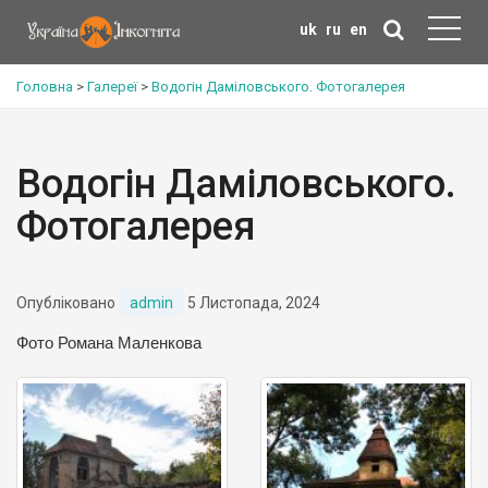
uk
ru
en
Головна
>
Галереї
>
Водогін Даміловського. Фотогалерея
Водогін Даміловського.
Фотогалерея
Опубліковано
admin
5 Листопада, 2024
Фото Романа Маленкова