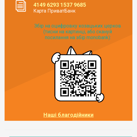
4149 6293 1537 9685
Карта ПриватБанк
Збір на оцифровку козацьких церков
(тисни на картинці, або скануй
посилання на збір monobank):
Наші благодійники