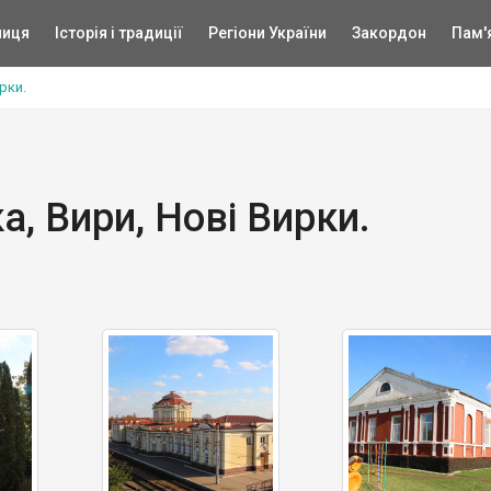
ниця
Історія і традиції
Регіони України
Закордон
Пам'
рки.
, Вири, Нові Вирки.