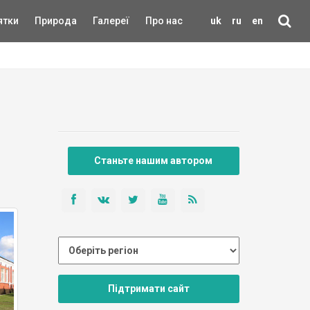
ятки
Природа
Галереї
Про нас
uk
ru
en
Станьте нашим автором
Підтримати сайт