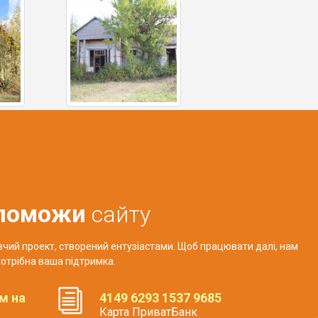
поможи
сайту
авчий проект, створений ентузіастами. Щоб працювати далі, нам
отрібна ваша підтримка.
м на
4149 6293 1537 9685
Карта ПриватБанк