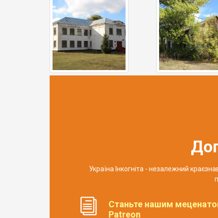
До
Україна Інкогніта - незалежний краєзн
п
Станьте нашим меценато
Patreon