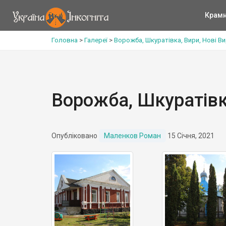
Крам
Головна
>
Галереї
>
Ворожба, Шкуратівка, Вири, Нові Ви
Ворожба, Шкуратівка
Опубліковано
Маленков Роман
15 Січня, 2021