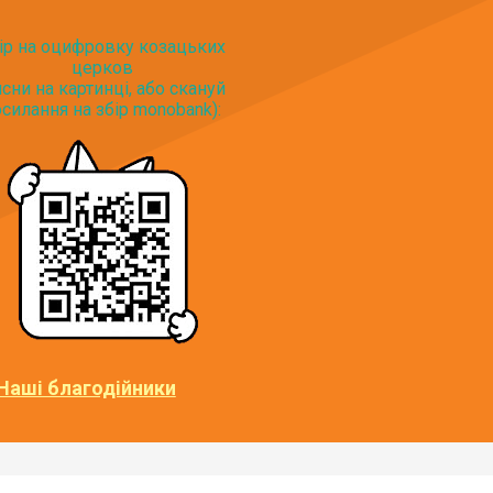
ір на оцифровку козацьких
церков
исни на картинці, або скануй
силання на збір monobank):
Наші благодійники