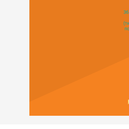
Зб
(т
по