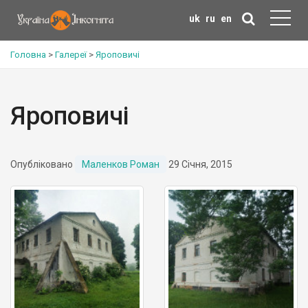
uk
ru
en
Головна
>
Галереї
>
Яроповичі
Яроповичі
Опубліковано
Маленков Роман
29 Січня, 2015