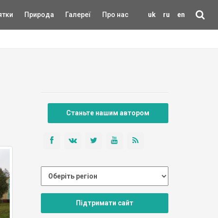
ятки
Природа
Галереї
Про нас
uk
ru
en
Станьте нашим автором
Підтримати сайт