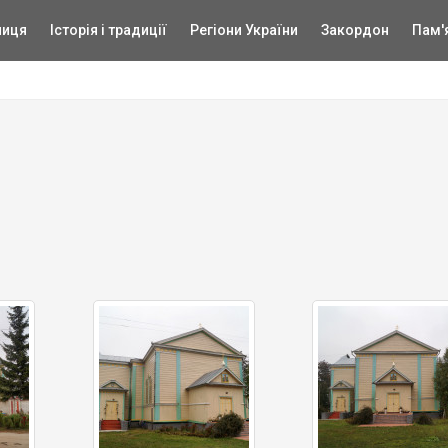
ниця
Історія і традиції
Регіони України
Закордон
Пам'