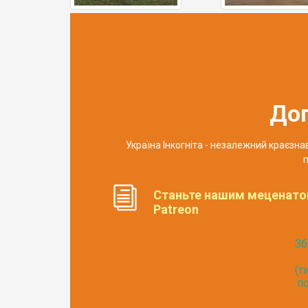
До
Україна Інкогніта - незалежний краєзн
п
Станьте нашим меценато
Patreon
Зб
(т
по