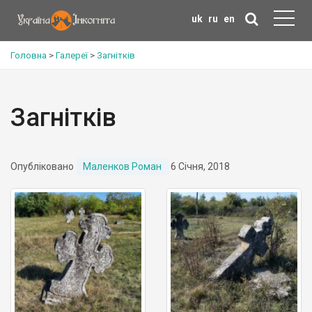
uk
ru
en
Головна
>
Галереї
>
Загнітків
Загнітків
Опубліковано
Маленков Роман
6 Січня, 2018