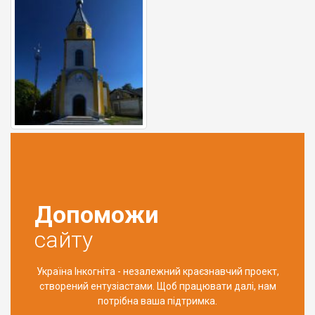
Допоможи
сайту
Україна Інкогніта - незалежний краєзнавчий проект,
створений ентузіастами. Щоб працювати далі, нам
потрібна ваша підтримка.