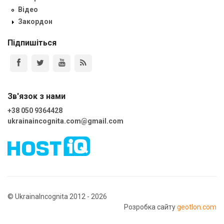
Відео
Закордон
Підпишіться
Зв'язок з нами
+38 050 9364428
ukrainaincognita.com@gmail.com
© UkrainaIncognita 2012 - 2026
Розробка сайту
geotlon.com