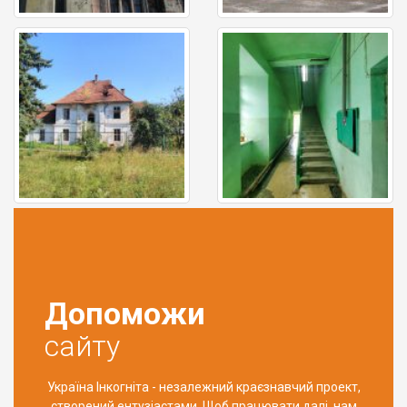
Допоможи
сайту
Україна Інкогніта - незалежний краєзнавчий проект,
створений ентузіастами. Щоб працювати далі, нам