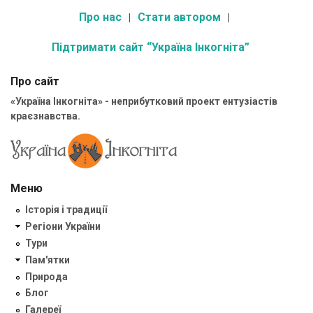
Про нас
Стати автором
Підтримати сайт “Україна Інкогніта”
Про сайт
«Україна Інкогніта» - неприбутковий проект ентузіастів
краєзнавства.
Меню
Історія і традиції
Регіони України
Тури
Пам'ятки
Природа
Блог
Галереї