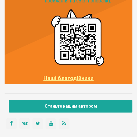
посилання на збір monobank):
Наші благодійники
Станьте нашим автором