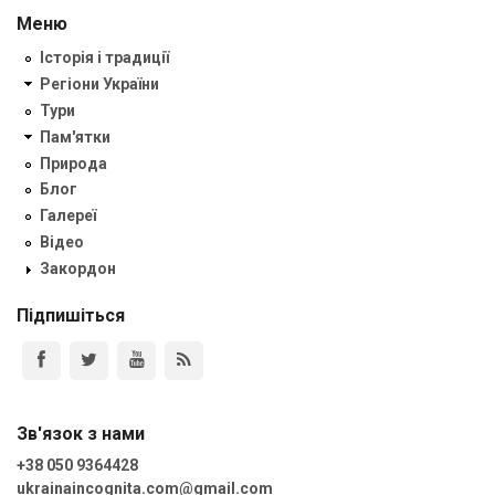
Меню
Історія і традиції
Регіони України
Тури
Пам'ятки
Природа
Блог
Галереї
Відео
Закордон
Підпишіться
Зв'язок з нами
+38 050 9364428
ukrainaincognita.com@gmail.com