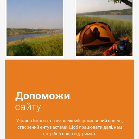
Допоможи
сайту
Україна Інкогніта - незалежний краєзнавчий проект,
створений ентузіастами. Щоб працювати далі, нам
потрібна ваша підтримка.