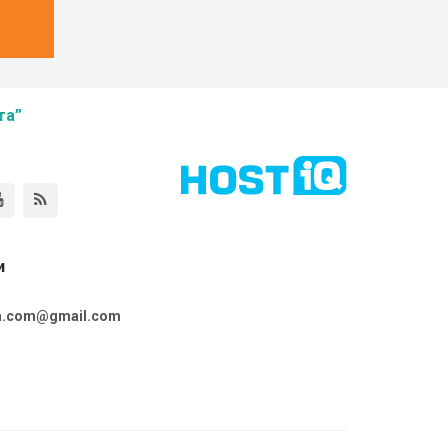
та”
и
ta.com@gmail.com