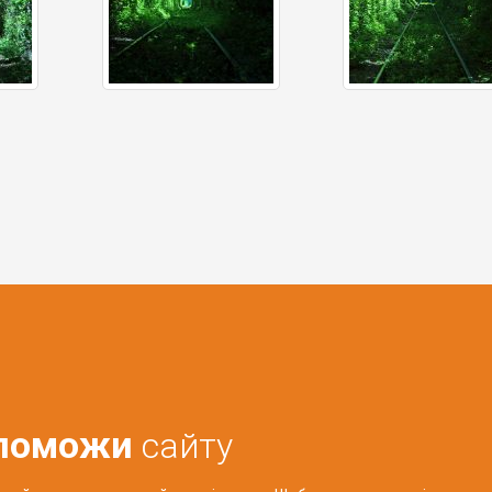
поможи
сайту