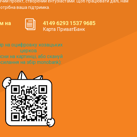
авчий проект, створений ентузіастами. Щоб працювати далі, нам
отрібна ваша підтримка.
м на
4149 6293 1537 9685
Карта ПриватБанк
ір на оцифровку козацьких
церков
исни на картинці, або скануй
силання на збір monobank):