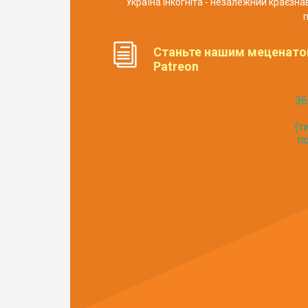
Україна Інкогніта - незалежний краєзн
п
Станьте нашим меценато
Patreon
Зб
(т
по