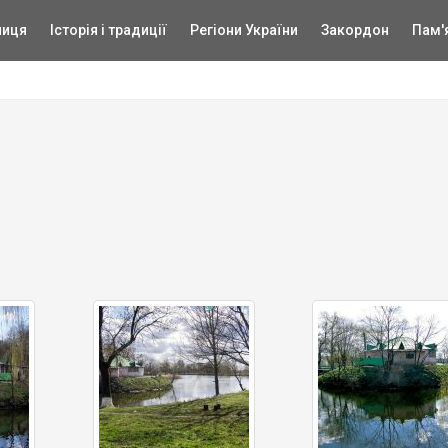
ниця
Історія і традиції
Регіони України
Закордон
Пам'