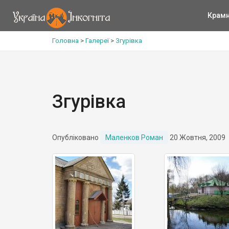
Крам
Головна
>
Галереї
>
Згурівка
Згурівка
Опубліковано
Маленков Роман
20 Жовтня, 2009