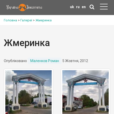
uk
ru
en
Головна
>
Галереї
>
Жмеринка
Жмеринка
Опубліковано
Маленков Роман
5 Жовтня, 2012