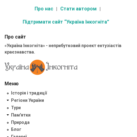
Про нас
Стати автором
Підтримати сайт “Україна Інкогніта”
Про сайт
«Україна Інкогніта» - неприбутковий проект ентузіастів
краєзнавства.
Меню
Історія і традиції
Регіони України
Тури
Пам'ятки
Природа
Блог
Галереї