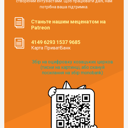
створений ентузіастами. Щоб працювати далі, нам
потрібна ваша підтримка.
Станьте нашим меценатом на
Patreon
4149 6293 1537 9685
Карта ПриватБанк
Збір на оцифровку козацьких церков
(тисни на картинці, або скануй
посилання на збір monobank):