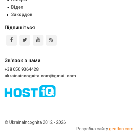
Відео
Закордон
Підпишіться
Зв'язок з нами
+38 050 9364428
ukrainaincognita.com@gmail.com
© UkrainaIncognita 2012 - 2026
Розробка сайту
geotlon.com