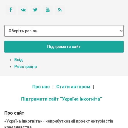
Підтримати сайт
Вхід
Реєстрація
Про нас
Стати автором
Підтримати сайт “Україна Інкогніта”
Про сайт
«Україна Інкогніта» - неприбутковий проект ентузіастів
краєзнавства.