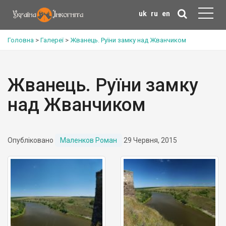
uk
ru
en
Головна
>
Галереї
>
Жванець. Руїни замку над Жванчиком
Жванець. Руїни замку
над Жванчиком
Опубліковано
Маленков Роман
29 Червня, 2015