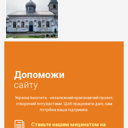
Допоможи
сайту
Україна Інкогніта - незалежний краєзнавчий проект,
створений ентузіастами. Щоб працювати далі, нам
потрібна ваша підтримка.
Станьте нашим меценатом на