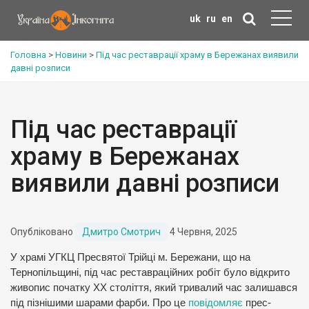
uk
ru
en
Головна
>
Новини
>
Під час реставрації храму в Бережанах виявили
давні розписи
Під час реставрації
храму в Бережанах
виявили давні розписи
Опубліковано
Дмитро Смотрич
4 Червня, 2025
У храмі УГКЦ Пресвятої Трійці м. Бережани, що на
Тернопільщині, під час реставраційних робіт було відкрито
живопис початку ХХ століття, який тривалий час залишався
під пізнішими шарами фарби. Про це
повідомляє
прес-