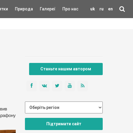
ятки
Природа
Галереї
Про нас
uk
ru
en
Станьте нашим автором
явив
марафону
Підтримати сайт