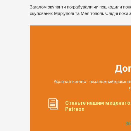
Загалом окупанти пограбували чи пошкодили понад
окупованих Маріуполі та Мелітополі. Слідчі поки 
До
Україна Інкогніта - незалежний краєзн
п
Станьте нашим меценато
Patreon
Зб