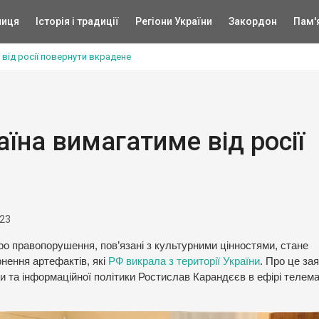
ниця
Історія і традиції
Регіони України
Закордон
Пам'
 від росії повернути вкрадене
їна вимагатиме від росії
е
023
про правопорушення, пов’язані з культурними цінностями, стане
рнення артефактів, які
РФ викрала з території України
. Про це за
ри та інформаційної політики Ростислав Карандєєв в ефірі теле