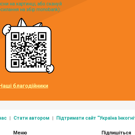
исни на картинці, або скануй
силання на збір monobank):
Наші благодійники
нас
Стати автором
Підтримати сайт “Україна Інкогні
Меню
Підпишіться