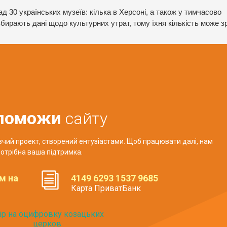
 30 українських музеїв: кілька в Херсоні, а також у тимчасово
збирають дані щодо культурних утрат, тому їхня кількість може з
поможи
сайту
авчий проект, створений ентузіастами. Щоб працювати далі, нам
отрібна ваша підтримка.
м на
4149 6293 1537 9685
Карта ПриватБанк
ір на оцифровку козацьких
церков