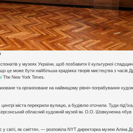
a
спонатів у музеях України, щоб позбавити її культурної спадщин
о це може бути найбільша крадіжка творів мистецтва з часів Др
і
The New York Times.
новане та організоване на найвищому рівні» пограбування худож
 центрі міста перекрили вулицю, а будівлю оточили. Туди під’їха
Херсонський обласний художній музей ім. О.О. Шовкуненка «був
 у світі, як сміття», — розповіла NYT директорка музею Аліна Д