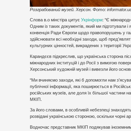
Розграбований музей. Херсон. Фото: informator.u
Слова в.о мінстіра цитує
Укрінформ
: “Є міжнародн
Одним із таких документів, який ми підготували і
конвенція Ради Європи щодо правопорушень у гал
здійснювати всі необхідні заходи, щоб пред’являт
культурних цінностей, викрадених з території Укра
Карандєєв підкреслив, що українська сторона піс
міжнародних інституцій і до Росії з вимогою пове
Херсонський художній музей і вивезли його основ
“Ми вчиняємо заходи, які б допомогли нам з’ясув
публічної інформації, яка поширюється в Російськ
російських музеїв, але доля їх більшої частини н
МКІП.
За його словами, в особливій небезпеці знаходять
розвідані українською стороною, оскільки чорні а
Водночас представник МКІП подякував іноземним п