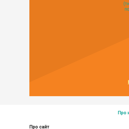
(т
по
Про 
Про сайт