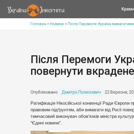
Крам
Головна
>
Новини
>
Після Перемоги Україна вимагатиме
Після Перемоги Укра
повернути вкраден
Опубліковано
Дмитро Полюхович
22 Вересня, 2
Ратифікація Нікосійської конвенції Ради Європи 
правовим підґрунтям, аби вимагати від Росії пове
тимчасовий виконувач обов’язків міністра культу
“Єдині новини”.