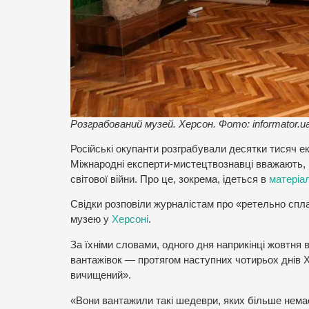
Розграбований музей. Херсон. Фото: informator.u
Російські окупанти розграбували десятки тисяч ек
Міжнародні експерти-мистецтвознавці вважають, щ
світової війни. Про це, зокрема, ідеться в
матеріал
Свідки розповіли журналістам про «ретельно спла
музею у
Херсоні
.
За їхніми словами, одного дня наприкінці жовтня в
вантажівок — протягом наступних чотирьох днів 
вичищений».
«Вони вантажили такі шедеври, яких більше немає