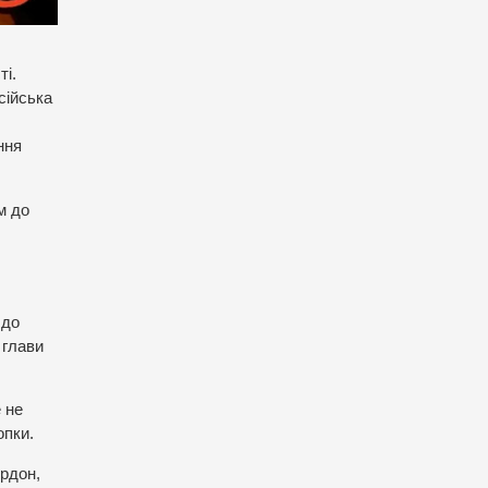
ті.
сійська
ння
м до
 до
 глави
 не
опки.
ордон,