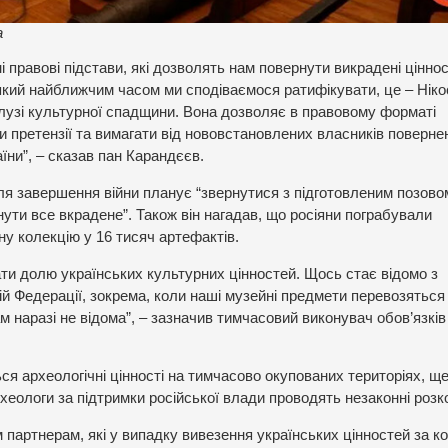
a
і правові підстави, які дозволять нам повернути викрадені ціннос
 який найближчим часом ми сподіваємося ратифікувати, це – Ніко
узі культурної спадщини. Вона дозволяє в правовому форматі
и претензії та вимагати від нововстановлених власників поверне
їни”, – сказав пан Карандєєв.
ля завершення війни планує “звернутися з підготовленим позово
рнути все вкрадене”. Також він нагадав, що росіяни пограбували
ну колекцію у 16 тисяч артефактів.
ати долю українських культурних цінностей. Щось стає відомо з
ій Федерації, зокрема, коли наші музейні предмети перевозяться
ам наразі не відома”, – зазначив тимчасовий виконувач обов’язків
ся археологічні цінності на тимчасово окупованих територіях, ще
рхеологи за підтримки російської влади проводять незаконні розк
артнерам, які у випадку вивезення українських цінностей за к