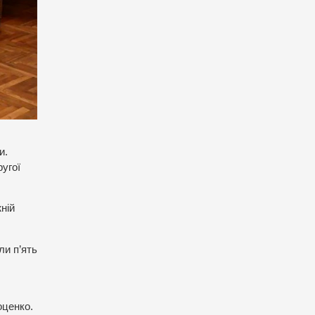
и.
угої
ній
ли п’ять
оценко.