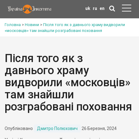
uk
ru
en
Головна
>
Новини
>
Після того як з давнього храму видворили
«московців» там знайшли розграбовані поховання
Після того як з
давнього храму
видворили «московців»
там знайшли
розграбовані поховання
Опубліковано
Дмитро Полюхович
26 Березня, 2024