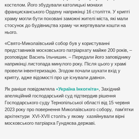
костелом. Його збудували католицькі монахи
францисканського Ордену наприкінці 16 століття. У крипті
храму могли бути поховані заможні жителі міста, які мали
стосунок до будівництва храму чи жертвували кошти на
нього.
«Свято-Миколаївський собор був у користуванні
представників московського патріархату майже 200 років, –
розповідає Василь Ільчишин. – Передали його заповіднику
наприкінці листопада минулого року. Після цього у храмі
провели інвентеризацію. Згодом почали шукати вхід у
крипту, адже відомості про це існували давно».
Як раніше повідомляла
«Україна Інкогніта»
, Західний
апеляційний господарський суд підтвердив рішення
Господарського суду Тернопільської області від 15 червня
2023 року про повернення Миколаївського собору, пам’ятки
архітектури XVI-XVII століть у якому хазяйнували вірні
московського патріарха Гундяєва державі.