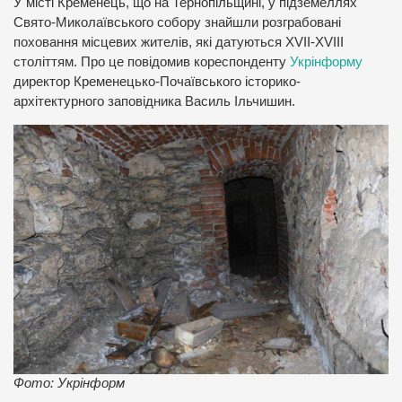
У місті Кременець, що на Тернопільщині, у підземеллях
Свято-Миколаївського собору знайшли розграбовані
поховання місцевих жителів, які датуються ХVІІ-XVIII
століттям. Про це повідомив кореспонденту
Укрінформу
директор Кременецько-Почаївського історико-
архітектурного заповідника Василь Ільчишин.
Фото: Укрінформ