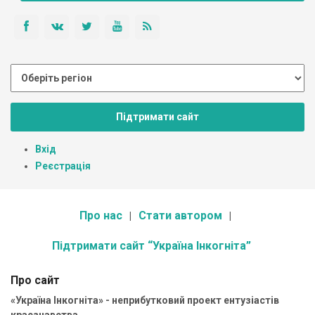
Підтримати сайт
Вхід
Реєстрація
Про нас
Стати автором
Підтримати сайт “Україна Інкогніта”
Про сайт
«Україна Інкогніта» - неприбутковий проект ентузіастів
краєзнавства.