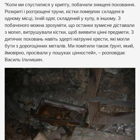
“Коли ми спустилися у крипту, побачили знищені поховання.
Розкриті і розтрощені труни, кістки померлих складені в
одному місці, їхній одяг, складений у купу, в іншому. З
побаченого можна зрозуміти, що останки зумисне діставали
з могил, витрушували кістки, щоб виявити цінні предмети. З
дитячих поховань навіть здерті натрунні хрести, які могли
бути з дорогоцінних металів. Ми помітили також ґрунт, який,
ймовірно, просівали у пошуках цінностей», – розповідає
Василь Ільчишин.