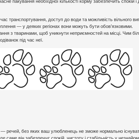
асне пакування необхідної кількості корму забезпечить спокій і
 час транспортування, доступ до води та можливість вільного ви
еплення — у деяких регіонах вони можуть бути обов’язковими.
ання з тваринами, щоб уникнути неприємностей на місці. Чим бі
іванок під час неї.
о — речей, без яких ваш улюбленець не зможе нормально існува
ле саме він забезпечує спокій, чистоту і стабільність у незнайо