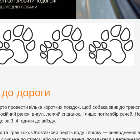
 до дороги
рто провести кілька коротких поїздок, щоб собака звик до транс
кійний ранок: вигул, легкий сніданок, і лише потім збір речей. Н
 за 3–4 години до виїзду.
 та іграшкою. Обов’язково беріть воду і поїлку — зневоднення в
а схильна до стресу або заколисування, порадьтеся з ветерина