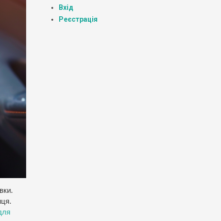
Вхід
Реєстрація
вки.
нця.
для