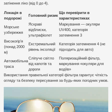
затінення лінз (від 0 до 4).
Локація в
Що перевірити в
Головний ризик
подорожі
характеристиках
Яскраві
Маркування — окуляри
Морське
відблиски,
UV400, категорія
узбережжя
ультрафіолет
затемнення 3
Високогір’я
Екстремальний
Категорія затемнення 4 (не
(понад 2000
рівень інсоляції
підходить для авто)
м)
Сліпуче світло
Поляризаційний фільтр,
Автомобільна
від капотів та
маркування «окуляри для
траса
дороги
водіїв»
Використання правильної категорії фільтра гарантує чіткість
огляду та безпеку пересування за будь-яких погодних умов.