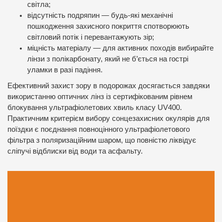
світла;
відсутність подряпин — будь-які механічні
пошкодження захисного покриття спотворюють
світловий потік і перевантажують зір;
міцність матеріалу — для активних походів вибирайте
лінзи з полікарбонату, який не б’ється на гострі
уламки в разі падіння.
Ефективний захист зору в подорожах досягається завдяки
використанню оптичних лінз із сертифікованим рівнем
блокування ультрафіолетових хвиль класу UV400.
Практичним критерієм вибору сонцезахисних окулярів для
поїздки є поєднання повноцінного ультрафіолетового
фільтра з поляризаційним шаром, що повністю ліквідує
сліпучі відблиски від води та асфальту.