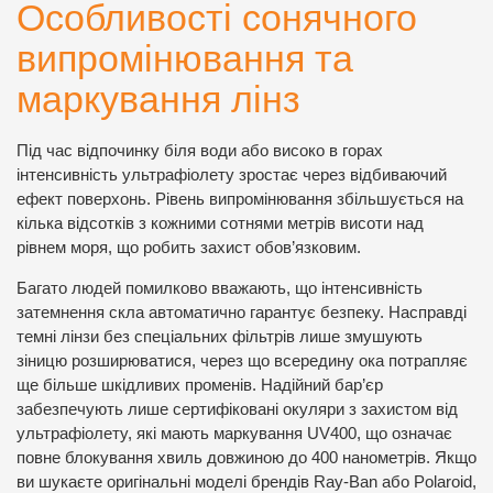
Особливості сонячного
випромінювання та
маркування лінз
Під час відпочинку біля води або високо в горах
інтенсивність ультрафіолету зростає через відбиваючий
ефект поверхонь. Рівень випромінювання збільшується на
кілька відсотків з кожними сотнями метрів висоти над
рівнем моря, що робить захист обов’язковим.
Багато людей помилково вважають, що інтенсивність
затемнення скла автоматично гарантує безпеку. Насправді
темні лінзи без спеціальних фільтрів лише змушують
зіницю розширюватися, через що всередину ока потрапляє
ще більше шкідливих променів. Надійний бар’єр
забезпечують лише сертифіковані окуляри з захистом від
ультрафіолету, які мають маркування UV400, що означає
повне блокування хвиль довжиною до 400 нанометрів. Якщо
ви шукаєте оригінальні моделі брендів Ray-Ban або Polaroid,