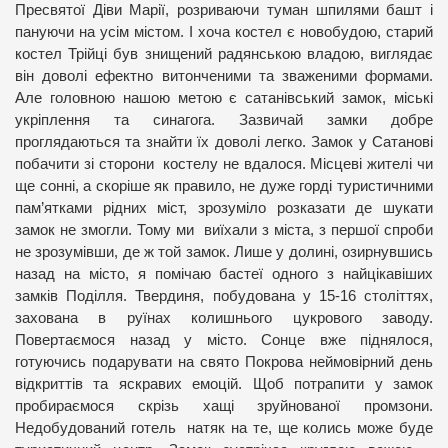
Пресвятої Діви Марії, розриваючи туман шпилями башт і
пануючи на усім містом. І хоча костел є новобудою, старий
костел Трійці був знищений радянською владою, виглядає
він доволі ефектно витонченими та зваженими формами.
Але головною нашою метою є сатанівський замок, міські
укріплення та синагога. Зазвичай замки добре
проглядаються та знайти їх доволі легко. Замок у Сатанові
побачити зі сторони костелу не вдалося. Місцеві жителі чи
ще сонні, а скоріше як правило, не дуже горді туристичними
пам’ятками рідних міст, зрозуміло розказати де шукати
замок не змогли. Тому ми виїхали з міста, з першої спроби
не зрозумівши, де ж той замок. Лише у долині, озирнувшись
назад на місто, я помічаю бастеї одного з найцікавіших
замків Поділля. Твердиня, побудована у 15-16 століттях,
захована в руїнах колишнього цукрового заводу.
Повертаємося назад у місто. Сонце вже піднялося,
готуючись подарувати на свято Покрова неймовірний день
відкриттів та яскравих емоцій. Щоб потрапити у замок
пробираємося скрізь хащі зруйнованої промзони.
Недобудований готель натяк на те, ще колись може буде