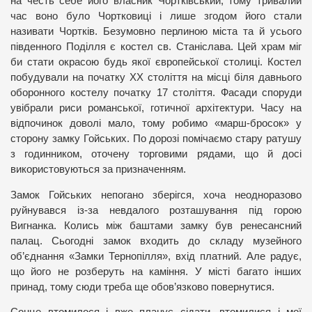
на честь себе його власник Чортківський, тому тривалий
час воно було Чортковиці і лише згодом його стали
називати Чортків. Безумовно перлиною міста та й усього
південного Поділля є костел св. Станіслава. Цей храм міг
би стати окрасою будь якої європейської столиці. Костел
побудували на початку ХХ століття на місці біля давнього
оборонного костелу початку 17 століття. Фасади споруди
увібрали риси романської, готичної архітектури. Часу на
відпочинок доволі мало, тому робимо «марш-бросок» у
сторону замку Гойських. По дорозі помічаємо стару ратушу
з годинником, оточену торговими рядами, що й досі
використовуються за призначенням.
Замок Гойських непогано зберігся, хоча неодноразово
руйнувався із-за невдалого розташування під горою
Вигнанка. Колись між баштами замку був ренесансний
палац. Сьогодні замок входить до складу музейного
об’єднання «Замки Тернопілля», вхід платний. Але радує,
що його не розберуть на каміння. У місті багато інших
принад, тому сюди треба ще обов’язково повернутися.