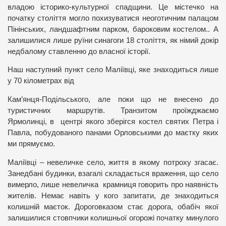
владою історико-культурної спадщини. Це містечко на
початку століття могло похизуватися неоготичним палацом
Пінінських, ландшафтним парком, бароковим костелом.. А
залишилися лише руїни синагоги 18 століття, як німий докір
недбалому ставленню до власної історії.
Наш наступний пункт село Маліївці, яке знаходиться лише
у 70 кілометрах від
Кам
’
янця-Подільського, але поки що не внесено до
туристичних маршрутів. Транзитом проїжджаємо
Ярмолинці, в центрі якого зберігся костел святих Петра і
Павла, побудованого панами Орловськими до маєтку яких
ми прямуємо.
Маліївці – невеличке село, життя в якому потроху згасає.
Занедбані будинки, взагалі складається враження, що село
вимерло, лише невеличка крамниця говорить про наявність
жителів. Немає навіть у кого запитати, де знаходиться
колишній маєток. Дороговказом стає дорога, обабіч якої
залишилися стовпчики колишньої огорожі початку минулого