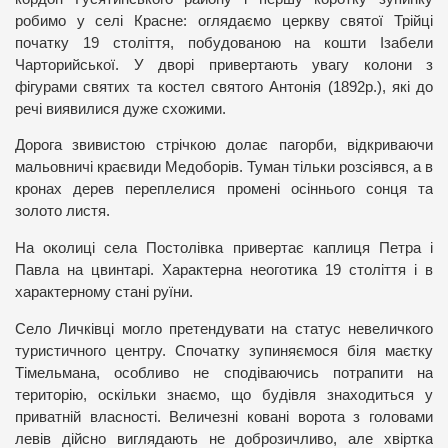
робимо у селі Красне: оглядаємо церкву святої Трійці
початку 19 століття, побудованою на кошти Ізабели
Чарторийської. У дворі привертають увагу колони з
фігурами святих та костел святого Антонія (1892р.), які до
речі виявилися дуже схожими.
Дорога звивистою стрічкою долає пагорби, відкриваючи
мальовничі краєвиди Медоборів. Туман тільки розсіявся, а в
кронах дерев переплелися промені осіннього сонця та
золото листя.
На околиці села Постолівка привертає каплиця Петра і
Павла на цвинтарі. Характерна неоготика 19 століття і в
характерному стані руїни.
Село Личківці могло претендувати на статус невеличкого
туристичного центру. Спочатку зупиняємося біля маєтку
Тімельмана, особливо не сподіваючись потрапити на
територію, оскільки знаємо, що будівля знаходиться у
приватній власності. Величезні ковані ворота з головами
левів дійсно виглядають не доброзичливо, але хвіртка