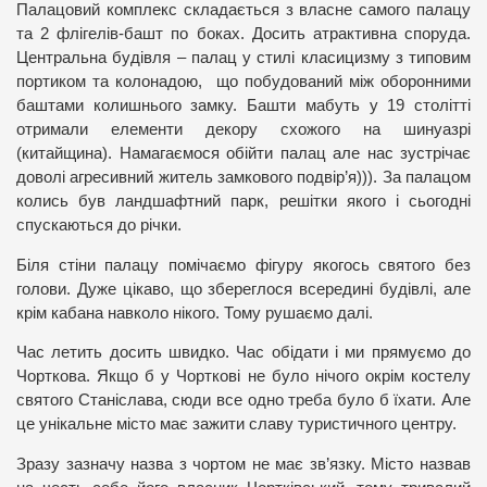
Палацовий комплекс складається з власне самого палацу
та 2 флігелів-башт по боках. Досить атрактивна споруда.
Центральна будівля – палац у стилі класицизму з типовим
портиком та колонадою, що побудований між оборонними
баштами колишнього замку. Башти мабуть у 19 столітті
отримали елементи декору схожого на шинуазрі
(китайщина). Намагаємося обійти палац але нас зустрічає
доволі агресивний житель замкового подвір’я))). За палацом
колись був ландшафтний парк, решітки якого і сьогодні
спускаються до річки.
Біля стіни палацу помічаємо фігуру якогось святого без
голови. Дуже цікаво, що збереглося всередині будівлі, але
крім кабана навколо нікого. Тому рушаємо далі.
Час летить досить швидко. Час обідати і ми прямуємо до
Чорткова. Якщо б у Чорткові не було нічого окрім костелу
святого Станіслава, сюди все одно треба було б їхати. Але
це унікальне місто має зажити славу туристичного центру.
Зразу зазначу назва з чортом не має зв’язку. Місто назвав