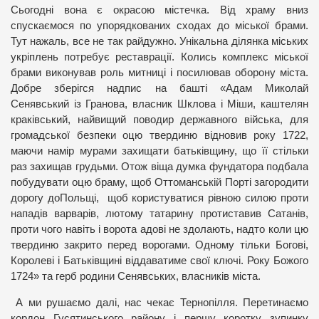
Сьогодні вона є окрасою містечка. Від храму вниз
спускаємося по упорядкованих сходах до міської брами.
Тут нажаль, все не так райдужно. Унікальна ділянка міських
укріплень потребує реставрації. Колись комплекс міської
брами виконував роль митниці і посилював оборону міста.
Добре зберігся надпис на башті
«Адам Миколай
Сенявський
із Гранова, власник Шклова і Міши, каштелян
краківський, найвищий поводир державного війська, для
громадської безпеки оцю твердиню відновив року 1722,
маючи намір мурами захищати батьківщину, що її стільки
раз захищав грудьми. Отож віща думка фундатора подбала
побудувати оцю браму, щоб
Оттоманській Порті
загородити
дорогу до
Польщі
, щоб користуватися рівною силою проти
нападів варварів, лютому татарину протиставив Сатанів,
проти чого навіть і ворота адові не здолають, надто коли цю
твердиню закрито перед ворогами. Одному тільки Богові,
Королеві і Батьківщині віддаватиме свої ключі. Року Божого
1724» та герб родини Сенявських, власників міста.
А ми рушаємо далі, нас чекає Тернопілля. Перетинаємо
кордон Гусятинського району і першу коротку зупинку