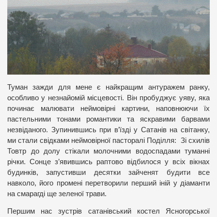
Туман зажди для мене є найкращим антуражем ранку,
особливо у незнайомій місцевості. Він пробуджує уяву, яка
починає малювати неймовірні картини, наповнюючи їх
пастельними тонами романтики та яскравими барвами
незвіданого. Зупинившись при в’їзді у Сатанів на світанку,
ми стали свідками неймовірної пасторалі Поділля: Зі схилів
Товтр до долу стікали молочними водоспадами туманні
річки. Сонце з’явившись раптово відбилося у всіх вікнах
будинків, запустивши десятки зайченят будити все
навколо, його промені перетворили перший іній у діаманти
на смарагді ще зеленої трави.
Першим нас зустрів сатанівський костел Ясногорської