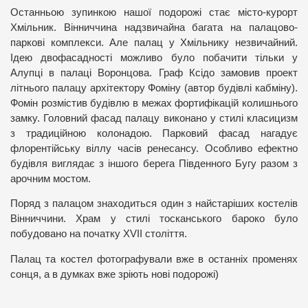
Останньою зупинкою нашої подорожі стає місто-курорт
Хмільник. Вінниччина надзвичайна багата на палацово-
паркові комплекси. Але палац у Хмільнику незвичайний.
Ідею двофасадності можливо було побачити тільки у
Алупці в палаці Воронцова. Граф Ксідо замовив проект
літнього палацу архітектору Фоміну (автор будівлі кабміну).
Фомін розмістив будівлю в межах фортифікацій колишнього
замку. Головний фасад палацу виконано у стилі класицизм
з традиційною колонадою. Парковий фасад нагадує
флорентійську віллу часів ренесансу. Особливо ефектно
будівля виглядає з іншого берега Південного Бугу разом з
арочним мостом.
Поряд з палацом знаходиться один з найстаріших костелів
Вінниччини. Храм у стилі тосканського бароко було
побудовано на початку ХVІІ століття.
Палац та костел фотографували вже в останніх променях
сонця, а в думках вже зріють нові подорожі)