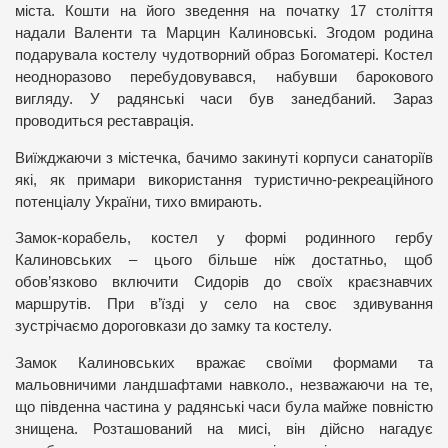
міста. Кошти на його зведення на початку 17 століття
надали Валенти та Марцин Калиновські. Згодом родина
подарувала костелу чудотворний образ Богоматері. Костел
неодноразово перебудовувався, набувши барокового
вигляду. У радянські часи був занедбаний. Зараз
проводиться реставрація.
Виїжджаючи з містечка, бачимо закинуті корпуси санаторіїв
які, як примари використання туристично-рекреаційного
потенціалу України, тихо вмирають.
Замок-корабель, костел у формі родинного гербу
Калиновських – цього більше ніж достатньо, щоб
обов’язково включити Сидорів до своїх краєзнавчих
маршрутів. При в’їзді у село на своє здивування
зустрічаємо дороговкази до замку та костелу.
Замок Калиновських вражає своїми формами та
мальовничими ландшафтами навколо., незважаючи на те,
що південна частина у радянські часи була майже повністю
знищена. Розташований на мисі, він дійсно нагадує