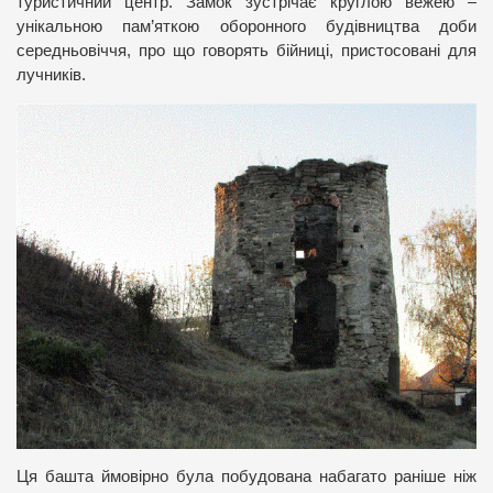
туристичний центр. Замок зустрічає круглою вежею –
унікальною пам’яткою оборонного будівництва доби
середньовіччя, про що говорять бійниці, пристосовані для
лучників.
Ця башта ймовірно була побудована набагато раніше ніж