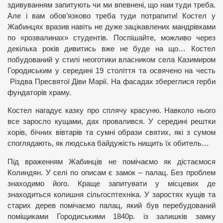
здивуванням запитують чи ми впевнені, що нам туди треба.
Але і вам обов’язково треба туди потрапити! Костел у
Жабинцях вразив навіть не дуже зацікавлених мандрівками
по «розвалинах» студентів. Поспішайте, можливо через
декілька років дивитись вже не буде на що… Костел
побудований у стилі неоготики власником села Казимиром
Городиським у середині 19 століття та освячено на честь
Різдва Пресвятої Діви Марії. На фасадах збереглися герби
фундаторів храму.
Костел нагадує казку про сплячу красуню. Навколо нього
все заросло кущами, дах провалився. У середині рештки
хорів, бічних вівтарів та сумні образи святих, які з сумом
споглядають, як людська байдужість нищить їх обитель…
Під враженням Жабинців не помічаємо як дістаємося
Колиндян. У селі по описам є замок – палац. Без проблем
знаходимо його. Краще запитувати у місцевих де
знаходиться колишня сільгосптехніка. У заростях кущів та
старих дерев помічаємо палац, який був перебудований
поміщиками Городиськими 1840р. із залишків замку