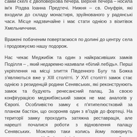
самій скелі є двоповерхова печера.
Верхня печера – носила
ім’я Різдва Іоанна Предтечі. Нижня – св. Онуфрія
, які
входили до складу монастиря, зруйнованого у радянські
часи. Місце надзвичайне і має стати однією з візитівок
Хмельниччини.
Вражені побаченим повертаємося по долині до центру села
і продовжуємо нашу подорож.
Нас чекає Меджибіж та один з найкрасивіших замків
Поділля – , який недаремно називали «білий лебідь». Перші
укріплення на місці злиття Південного Бугу та Божка
з’являються вже у ХІІІ столітті. У ХVІ столітті замок стає
однією з резиденцій родини Сенявських, які реконструюють
замок та будують ренесансний палац. За своєю
конфігурацією меджибіжський замок не має аналогів у
Європі. Особливістю замку є
п’ятипелюстковий за
планом
бастіон
, що охороняв один з в’їздів до фортеці. На
території замку проходить затяжна реставрація, але
нарешті почалися роботи з відновлення палацу
Сенявських. Можливо таки колись йому повернуть