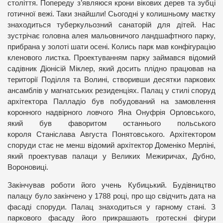
століття. Попереду з’являюся крони вікових дерев та зубці
готичної вежі. Таки знайшли! Сьогодні у колишньому маєтку
знаходиться туберкульозний санаторій для дітей. Нас
зустрічає головна алея мальовничого ландшафтного парку,
прибрана у золоті шати осені. Колись парк мав конфігурацію
кленового листка. Проектуванням парку займався відомий
садівник Діонісій Міклер, який досить плідно працював на
території Поділля та Волині, створивши десятки паркових
ансамблів у магнатських резиденціях. Палац у стилі споруд
архітектора Палладіо був побудований на замовлення
коронного
надвірного ловчого Яна Онуфрія Орловського,
який був фаворитом останнього польського
короля Станіслава Августа Понятовського. Архітектором
споруди стає не менш відомий архітектор Доменіко Мерліні,
який проектував палаци у Великих Межиричах, Дубно,
Вороновиці.
Закінчував роботи його учень Кубицький. Будівництво
палацу було закінчено у 1788 році, про що свідчить дата на
фасаді споруди. Палац знаходиться у гарному стані. З
паркового фасаду його прикрашають гротескні фігури