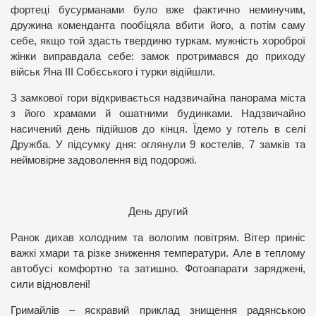
фортеці бусурманами було вже фактично неминучим,
дружина коменданта пообіцяла вбити його, а потім саму
себе, якщо той здасть твердиню туркам. мужність хороброї
жінки виправдала себе: замок протримався до приходу
військ Яна ІІІ Собєського і турки відійшли.
З замкової гори відкривається надзвичайна панорама міста
з його храмами й ошатними будинками. Надзвичайно
насичений день підійшов до кінця. Їдемо у готель в селі
Дружба. У підсумку дня: оглянули 9 костелів, 7 замків та
неймовірне задоволення від подорожі.
День другий
Ранок дихав холодним та вологим повітрям. Вітер приніс
важкі хмари та різке зниження температури. Але в теплому
автобусі комфортно та затишно. Фотоапарати заряджені,
сили відновлені!
Гримайлів – яскравий приклад знищення радянською