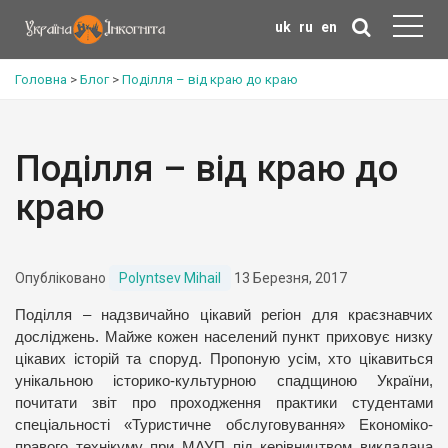
uk
ru
en
Головна
>
Блог
>
Поділля – від краю до краю
Поділля – від краю до
краю
Опубліковано
Polyntsev Mihail
13 Березня, 2017
Поділля – надзвичайно цікавий регіон для краєзнавчих
досліджень. Майже кожен населений пункт приховує низку
цікавих історій та споруд. Пропоную усім, хто цікавиться
унікальною історико-культурною спадщиною України,
почитати звіт про проходження практики студентами
спеціальності «Туристичне обслуговування» Економіко-
правого технікуму при МАУП під керівництвом викладача