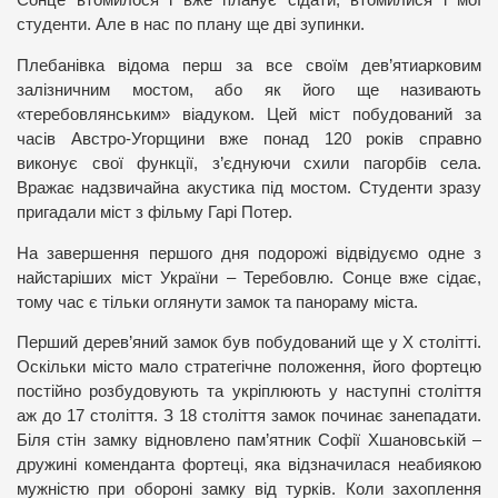
Сонце втомилося і вже планує сідати, втомилися і мої
студенти. Але в нас по плану ще дві зупинки.
Плебанівка відома перш за все своїм дев’ятиарковим
залізничним мостом, або як його ще називають
«теребовлянським» віадуком. Цей міст побудований за
часів Австро-Угорщини вже понад 120 років справно
виконує свої функції, з’єднуючи схили пагорбів села.
Вражає надзвичайна акустика під мостом. Студенти зразу
пригадали міст з фільму Гарі Потер.
На завершення першого дня подорожі відвідуємо одне з
найстаріших міст України – Теребовлю. Сонце вже сідає,
тому час є тільки оглянути замок та панораму міста.
Перший дерев’яний замок був побудований ще у Х столітті.
Оскільки місто мало стратегічне положення, його фортецю
постійно розбудовують та укріплюють у наступні століття
аж до 17 століття. З 18 століття замок починає занепадати.
Біля стін замку відновлено пам’ятник Софії Хшановській –
дружині коменданта фортеці, яка відзначилася неабиякою
мужністю при обороні замку від турків. Коли захоплення