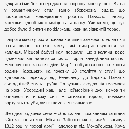
відкрита і ми без попередження напрошуємося у гості. Вілла
у романтичному стилі гарно збережена, видно, що
проводилися консерваційні роботи. Навколо палацу
залишки підсобних приміщень та парку. Уявляємо, що тут
добре було б випити по філіжанці кави на відкритій терасі.
Напроти маєтку розташована колишня замкова гора, на якій
розташовано рештки замку, які використовуються як
каплиця. Місцеві бабусі нам повідали, що з каплиці веде
підземний хід далеко за село. Поряд занедбаний костел
Непорочного зачаття діви Марії, побудованого на кошти
родини Кавецьких на початку 18 століття у стилі, що
відповідає переходу від Ренесансу до Бароко. Нажаль
сьогодні цей стиль – руїна. По вузьких сходах піднімаємося
на хори. Усередині хащі, але неймовірний дух, немов ти
опинився в іншому світі – співають горобці, поважно
воркують голуби, життя немов тут завмерло..
Ще одна родзинка села – обеліск над похованням капітана
війська польського Міхала Заборовського, який загинув
1812 році у поході армії Наполеона під Можайськом. Хоча