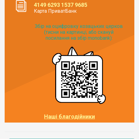
4149 6293 1537 9685
Карта ПриватБанк
Збір на оцифровку козацьких церков
(тисни на картинці, або скануй
посилання на збір monobank):
Наші благодійники