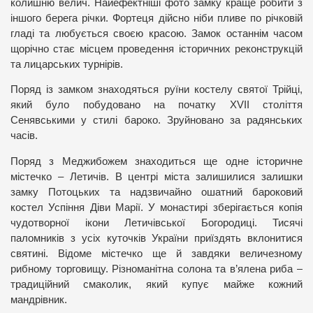
колишню велич. Найефектніші фото замку краще робити з
іншого берега річки. Фортеця дійсно ніби пливе по річковій
гладі та любується своєю красою. Замок останнім часом
щорічно стає місцем проведення історичних реконструкцій
та лицарських турнірів.
Поряд із замком знаходяться руїни костелу святої Трійці,
який було побудовано на початку Х
V
ІІ століття
Сенявськими у стилі бароко. Зруйновано за радянських
часів.
Поряд з Меджибожем знаходиться ще одне історичне
містечко – Летичів. В центрі міста залишилися залишки
замку Потоцьких та надзвичайно ошатний бароковий
к
остел Успіння Діви Марії
. У монастирі зберігається копія
чудотворної ікони Летичівської Богородиці. Тисячі
паломників з усіх куточків України приїздять вклонитися
святині. Відоме містечко ще й завдяки величезному
рибному торговищу. Різноманітна солона та в’ялена риба –
традиційний смаколик, який купує майже кожний
мандрівник.