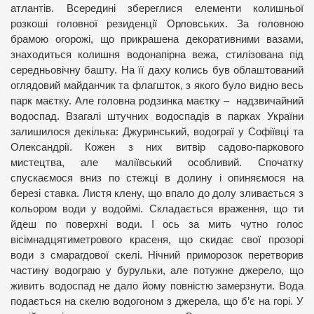
атлантів. Всередині збереглися елементи колишньої
розкоші головної резиденції Орловських. За головною
брамою огорожі, що прикрашена декоративними вазами,
знаходиться колишня водонапірна вежа, стилізована під
середньовічну башту. На її даху колись був облаштований
оглядовий майданчик та флагшток, з якого було видно весь
парк маєтку. Але головна родзинка маєтку – надзвичайний
водоспад. Взагалі штучних водоспадів в парках України
залишилося декілька: Джуринський, водограї у Софіївці та
Олександрії. Кожен з них витвір садово-паркового
мистецтва, але маліївський особливий. Спочатку
спускаємося вниз по стежці в долину і опиняємося на
березі ставка. Листя клену, що впало до долу зливається з
кольором води у водоймі. Складається враження, що ти
йдеш по поверхні води. І ось за мить чутно голос
вісімнадцятиметрового красеня, що скидає свої прозорі
води з смарагдової скелі. Нічний приморозок перетворив
частину водограю у бурульки, але потужне джерело, що
живить водоспад не дало йому повністю замерзнути. Вода
подається на скелю водогоном з джерела, що б’є на горі. У