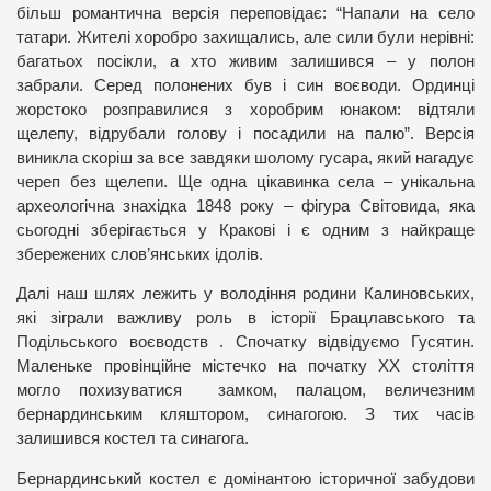
більш романтична версія переповідає: “Напали на село
татари. Жителі хоробро захищались, але сили були нерівні:
багатьох посікли, а хто живим залишився – у полон
забрали. Серед полонених був і син воєводи. Ординці
жорстоко розправилися з хоробрим юнаком: відтяли
щелепу, відрубали голову і посадили на палю”. Версія
виникла скоріш за все завдяки шолому гусара, який нагадує
череп без щелепи. Ще одна цікавинка села – унікальна
археологічна знахідка 1848 року – фігура Світовида, яка
сьогодні зберігається у Кракові і є одним з найкраще
збережених слов’янських ідолів.
Далі наш шлях лежить у володіння родини Калиновських,
які зіграли важливу роль в історії Брацлавського та
Подільського воєводств . Спочатку відвідуємо Гусятин.
Маленьке провінційне містечко на початку ХХ століття
могло похизуватися замком, палацом, величезним
бернардинським кляштором, синагогою. З тих часів
залишився костел та синагога.
Бернардинський костел є домінантою історичної забудови