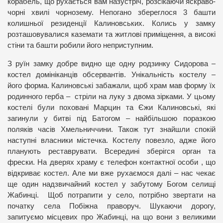
корабель, що рухається вам назустріч, розсікаючи яскраво-
чорні хвилі чорнозему. Непогано збереглося 3 башти
колишньої резиденції Калиновських. Колись у замку
розташовувалися каземати та житлові приміщення, а високі
стіни та башти робили його неприступним.
З руїн замку добре видно ще одну родзинку Сидорова –
костел домініканців обсервантів. Унікальність костелу –
його форма. Калиновські забажали, щоб храм мав форму їх
родинного герба – стріли на луку з двома зірками. У цьому
костелі були поховані Марцин та Єжи Калиновські, які
загинули у битві під Батогом – найбільшою поразкою
поляків часів Хмельниччини. Також тут знайшли спокій
наступні власники містечка. Костелу повезло, адже його
планують реставрувати. Всередині зберігся орган та
фрески. На дверях храму є телефон контактної особи , що
відкриває костел. Але ми вже рухаємося далі – нас чекає
ще один надзвичайний костел у забутому Богом селищі
Жабинці. Щоб потрапити у село, потрібно звертати на
початку села Побіжна праворуч. Шукаючи дорогу,
запитуємо місцевих про Жабинці, на що вони з великими