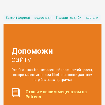
Замки і фортеці
водоспади
Палаци і садиби
костели
Допоможи
сайту
Україна Інкогніта - незалежний краєзнавчий проект,
створений ентузіастами. Щоб працювати далі, нам
потрібна ваша підтримка.
Станьте нашим меценатом на
Patreon