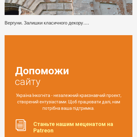
Вергуни. Залишки класичного декору….
Допоможи
сайту
Україна Інкогніта - незалежний краєзнавчий проект,
створений ентузіастами. Щоб працювати далі, нам
потрібна ваша підтримка.
Станьте нашим меценатом на
Patreon