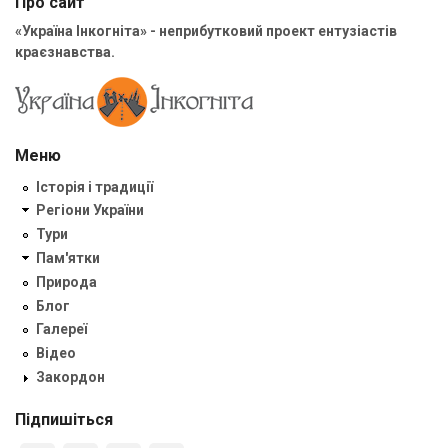
Про сайт
«Україна Інкогніта» - неприбутковий проект ентузіастів
краєзнавства.
Меню
Історія і традиції
Регіони України
Тури
Пам'ятки
Природа
Блог
Галереї
Відео
Закордон
Підпишіться