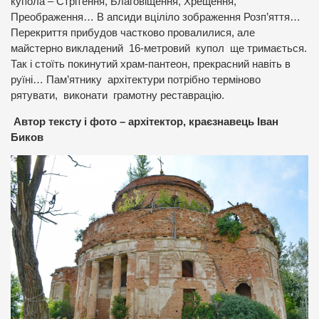
купола – Стрітення, Благовіщення, Хрещення,
Преображення… В апсиди вціліло зображення Розп’яття…
Перекриття прибудов частково провалилися, але
майстерно викладений 16-метровий купол ще тримається.
Так і стоїть покинутий храм-пантеон, прекрасний навіть в
руїні… Пам’ятнику архітектури потрібно терміново
рятувати, виконати грамотну реставрацію.
Автор тексту і фото – архітектор, краєзнавець Іван
Биков