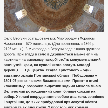
Село Вергуни розташоване між Миргородом і Хоролом.
Населення – 570 мешканців. (Для порівняння, в 1926 р –
2126 мешк.). З Миргорода в Вергуни веде піщана грунтова
дорога.
При в’їзді в село відкривається майже епічна
картина – на високому пагорбі стоїть монументальний
закинутий храм, на куполі якого ростуть молоді
деревця… . Це церква Різдва Христового – один
видатних храмів Полтавської області. Побудована у
1801-07 роках панами Базилевськими. Проект в стилі
класицизму розробив видатний зодчий Микола Львів.
Величезний ротондальний храм більше схожий на
собор. У плані споруда являє собою два кола, зовнішнє
і внутрішнє, до яких прибудовані прямокутні обсяги
вівтаря та вхідної групи. У просторі між колами