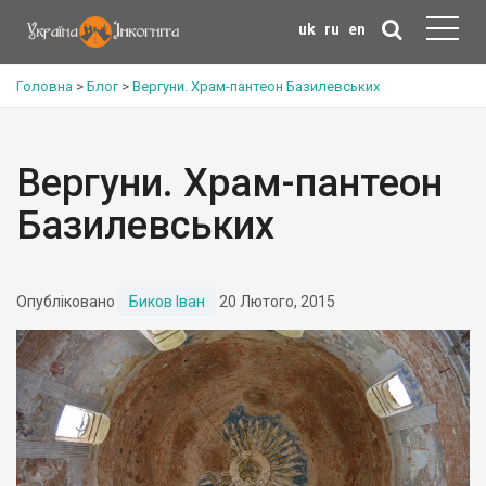
uk
ru
en
Головна
>
Блог
>
Вергуни. Храм-пантеон Базилевських
Вергуни. Храм-пантеон
Базилевських
Опубліковано
Биков Іван
20 Лютого, 2015