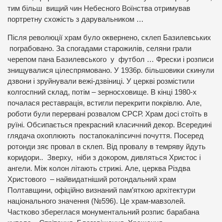
тим більш вищий чин Небесного Воїнства отримував
портретну схожість з дарувальником …
Після революції храм було оквернено, склеп Базилевських
пограбовано. За спогадами старожилів, селяни грали
черепом пана Базилевського у футбол … Фрески і розписи
знищувалися цілеспрямовано. У 1936р. більшовики скинули
дзвони і зруйнували вежі-дзвіниці. У церкві розмістили
колгоспний склад, потім – зерносховище. В кінці 1980-х
почалася реставрація, встигли перекрити покрівлю. Але,
роботи були перервані розвалом СРСР. Храм досі стоїть в
руїні. Обсипається прекрасний класичний декор. Всередині
глядача охоплюють постапокаліпсичні почуття. Посеред
ротонди зяє провал в склеп. Від провалу в темряву йдуть
коридори.. Зверху, ніби з докором, дивляться Христос і
ангели. Між колон літають стрижі. Але, церква Різдва
Христового – найвидатніший ротондальний храм
Полтавщини, офіційно визнаний пам’яткою архітектури
національного значення (№596). Це храм-мавзолей.
Частково збереглася монументальний розпис барабана