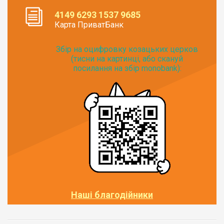
4149 6293 1537 9685
Карта ПриватБанк
Збір на оцифровку козацьких церков
(тисни на картинці, або скануй
посилання на збір monobank):
Наші благодійники