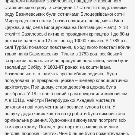
придбали поміщики Базилевські, нащадки старовинного
старшинського роду. З середини 17 століття представники
роду Базилевських були сотниками Білоцерківської сотні
Миргородського полку ( назва походить не від міста Біла
Церква, а від села Білоцерківка на Полтавщині – авт.). У 18
столітті Базилевські активно провадили кріпацтво і до 80-м
рокам їм належало 12 сіл і понад 10000 кріпаків. У 1789 р в
селі Турбаї почалося повстання, в ході якого повсталі вбили
трьох панів Базилевських. Тільки в 1793 році російський
єгерський полк остаточно придушив повстання, винні були
заслані до Сибіру.
У 1801-07 роках
, на кошти Івана
Базилевського, в пам’ять про загиблих родичів, була
побудована ця прекрасна церква – шедевр класицистичної
архітектури. При цьому, стара дерев’яна церква була
розібрана. У 19 столітті новий храм прикрасили живописом.
А в 1911р. майстри Петербурзької Академії мистецтв
виконали нові монументальні розписи купола і стін. У
пошуку додаткових коштів на ці роботи було використано
оригінальне рішення. Художники виконували портрети всіх
ктиторов храму. Потім, з цих портретів малювали лики
янголів, пророків і святих. Чим більше було пожертвування,