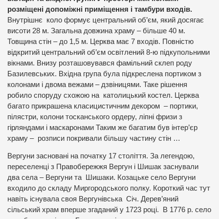
розміщені допоміжні приміщення і тамбури входів.
Внутрішнє коло формує центральний об’єм, який досягає
висоти 28 м. Загальна довжина храму – більше 40 м.
Товщина стін – до 1,5 м. Церква має 7 входів. Повністю
відкритий центральний об’єм освітлений 8-ю підкупольними
вікнами. Внизу розташовувався фамільний склеп роду
Базилевських. Вхідна група була підкреслена портиком з
колонами і двома вежами – дзвіницями. Таке рішення
робило споруду схожою на католицький костел. Церква
багато прикрашена класицистичним декором – портики,
пілястри, колони тосканського ордеру, ліпні фризи з
гірляндами і маскаронами Таким же багатим був інтер’єр
храму – розписи покривали більшу частину стін …
Вергуни засновані на початку 17 століття. За легендою,
переселенці з Правобережжя Вергун і Шишак заснували
два села – Вергуни та Шишаки. Козацьке село Вергуни
входило до складу Миргородського полку. Короткий час тут
навіть існувала своя Вергунівська Січ. Дерев’яний
сільський храм вперше згаданий у 1723 році. В 1776 р. село