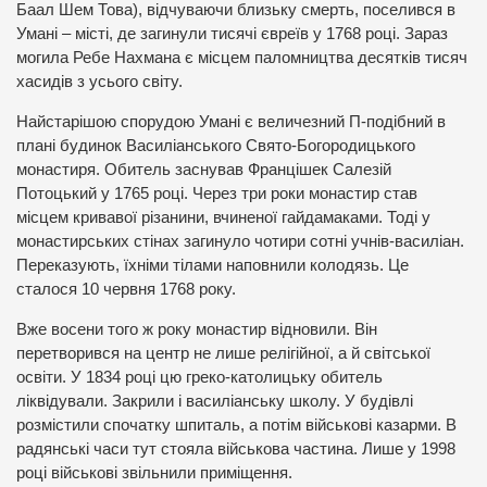
Баал Шем Това), відчуваючи близьку смерть, поселився в
Умані – місті, де загинули тисячі євреїв у 1768 році. Зараз
могила Ребе Нахмана є місцем паломництва десятків тисяч
хасидів з усього світу.
Найстарішою спорудою Умані є величезний П-подібний в
плані будинок Василіанського Свято-Богородицького
монастиря. Обитель заснував Францішек Салезій
Потоцький у 1765 році. Через три роки монастир став
місцем кривавої різанини, вчиненої гайдамаками. Тоді у
монастирських стінах загинуло чотири сотні учнів-василіан.
Переказують, їхніми тілами наповнили колодязь. Це
сталося 10 червня 1768 року.
Вже восени того ж року монастир відновили. Він
перетворився на центр не лише релігійної, а й світської
освіти. У 1834 році цю греко-католицьку обитель
ліквідували. Закрили і василіанську школу. У будівлі
розмістили спочатку шпиталь, а потім військові казарми. В
радянські часи тут стояла військова частина. Лише у 1998
році військові звільнили приміщення.