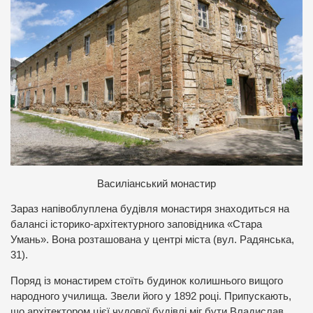
Василіанський монастир
Зараз напівоблуплена будівля монастиря знаходиться на
балансі історико-архітектурного заповідника «Стара
Умань». Вона розташована у центрі міста (вул. Радянська,
31).
Поряд із монастирем стоїть будинок колишнього вищого
народного училища. Звели його у 1892 році. Припускають,
що архітектором цієї чудової будівлі міг бути Владислав