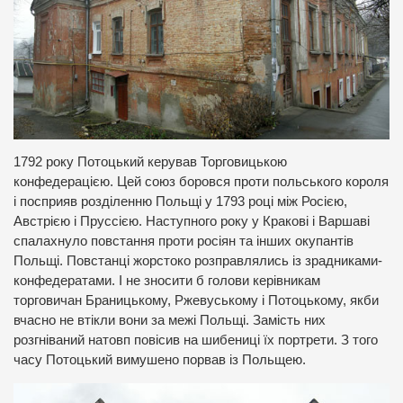
1792 року Потоцький керував Торговицькою
конфедерацією. Цей союз боровся проти польського короля
і посприяв розділенню Польщі у 1793 році між Росією,
Австрією і Пруссією. Наступного року у Кракові і Варшаві
спалахнуло повстання проти росіян та інших окупантів
Польщі. Повстанці жорстоко розправлялись із зрадниками-
конфедератами. І не зносити б голови керівникам
торговичан Браницькому, Ржевуському і Потоцькому, якби
вчасно не втікли вони за межі Польщі. Замість них
розгніваний натовп повісив на шибениці їх портрети. З того
часу Потоцький вимушено порвав із Польщею.