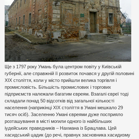
Ще з 1797 року Умань була центром повіту у Київській
губернії, але справжній її розвиток почався у другій половині
ХІХ століття, коли у місто прийшли велика торгівля і
промисловість. Більшість промислових і торгових
підприємств належали багатим євреям. Взагалі євреї тоді
складали понад 50 відсотків від загальної кількості
населення (наприкінці ХІХ століття в Умані мешкало 29
тисяч осіб). Заселенню Умані євреями дуже посприяло
розташування в місті могили одного із найбільших
іудейських праведників – Нахмана із Брацлава. Цей
хасидський цадик (до речі, правнук засновника хасидизму