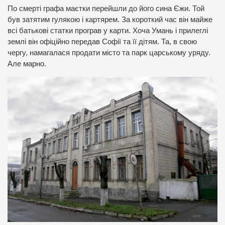
По смерті графа маєтки перейшли до його сина Єжи. Той
був затятим гулякою і картярем. За короткий час він майже
всі батькові статки програв у карти. Хоча Умань і прилеглі
землі він офіційно передав Софії та її дітям. Та, в свою
чергу, намагалася продати місто та парк царському уряду.
Але марно.