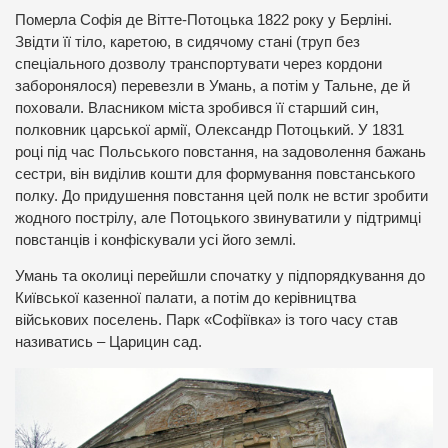
Померла Софія де Вітте-Потоцька 1822 року у Берліні.
Звідти її тіло, каретою, в сидячому стані (труп без
спеціального дозволу транспортувати через кордони
заборонялося) перевезли в Умань, а потім у Тальне, де й
поховали. Власником міста зробився її старший син,
полковник царської армії, Олександр Потоцький. У 1831
році під час Польського повстання, на задоволення бажань
сестри, він виділив кошти для формування повстанського
полку. До придушення повстання цей полк не встиг зробити
жодного пострілу, але Потоцького звинуватили у підтримці
повстанців і конфіскували усі його землі.
Умань та околиці перейшли спочатку у підпорядкування до
Київської казенної палати, а потім до керівництва
військових поселень. Парк «Софіївка» із того часу став
називатись – Царицин сад.