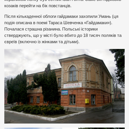
козаків перейти на бік повстанців.
Після кількаденної облоги гайдамаки захопили Умань (ця
подія описана в поемі Тараса Шевченка «Гайдамаки»).
Почалася страшна різанина. Польські історики
стверджують, що у місті було вбито до 18 тисяч поляків та
євреїв (включно із жінками та дітьми).