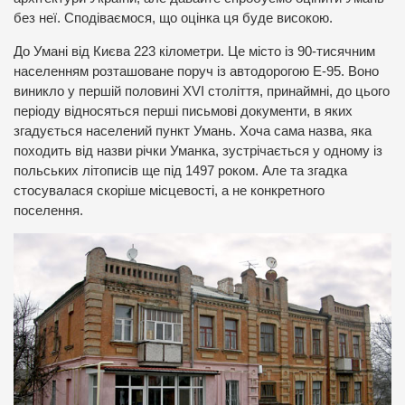
без неї. Сподіваємося, що оцінка ця буде високою.
До Умані від Києва 223 кілометри. Це місто із 90-тисячним
населенням розташоване поруч із автодорогою Е-95. Воно
виникло у першій половині XVI століття, принаймні, до цього
періоду відносяться перші письмові документи, в яких
згадується населений пункт Умань. Хоча сама назва, яка
походить від назви річки Уманка, зустрічається у одному із
польських літописів ще під 1497 роком. Але та згадка
стосувалася скоріше місцевості, а не конкретного
поселення.