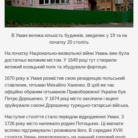
В Умані велика кількість будинків, зведених у 19 та на
початку 20 століть
На початку Національно-визвольної війни Умань вже була
достатньо великим містом. У 1649 році тут створили
великий козацький полк та збудували фортецю.
1670 року в Умані розмістив свою резиденцію польський
ставленик, гетьман Михайло Ханенко. В цей же час
офіційно обраним гетьманом Правобережної України був
Петро Дорошенко. У 1674 році місто захопили і вщент
зруйнували союзні Дорошенку турецько-татарські війська.
Наступне століття стало періодом відродження Умані. З
1726 року місто належало родині Потоцьких. Ці магнати
всіляко підтримували і розвивали його. В середині XVIІІ
століття Умань перетворилась на значний торговий поліс.