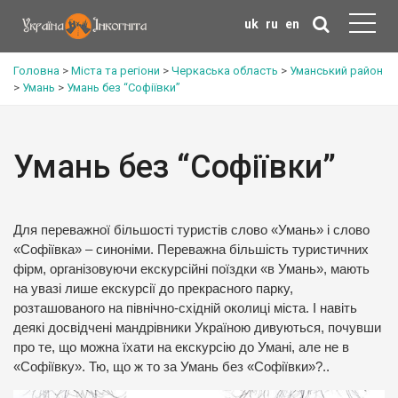
uk
ru
en
Головна
>
Міста та регіони
>
Черкаська область
>
Уманський район
>
Умань
>
Умань без “Софіївки”
Умань без “Софіївки”
Для переважної більшості туристів слово «Умань» і слово
«Софіївка» – синоніми. Переважна більшість туристичних
фірм, організовуючи екскурсійні поїздки «в Умань», мають
на увазі лише екскурсії до прекрасного парку,
розташованого на північно-східній околиці міста. І навіть
деякі досвідчені мандрівники Україною дивуються, почувши
про те, що можна їхати на екскурсію до Умані, але не в
«Софіївку». Тю, що ж то за Умань без «Софіївки»?..