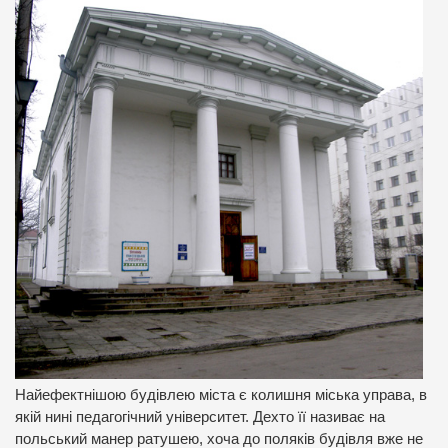
Найефектнішою будівлею міста є колишня міська управа, в
якій нині педагогічний університет. Дехто її називає на
польський манер ратушею, хоча до поляків будівля вже не