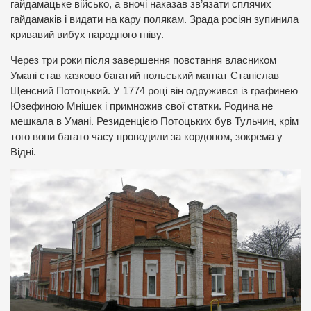
гайдамацьке військо, а вночі наказав зв’язати сплячих
гайдамаків і видати на кару полякам. Зрада росіян зупинила
кривавий вибух народного гніву.
Через три роки після завершення повстання власником
Умані став казково багатий польський магнат Станіслав
Щенсний Потоцький. У 1774 році він одружився із графинею
Юзефиною Мнішек і примножив свої статки. Родина не
мешкала в Умані. Резиденцією Потоцьких був Тульчин, крім
того вони багато часу проводили за кордоном, зокрема у
Відні.