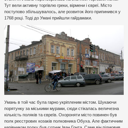
Тут вели активну торгівлю греки, вірмени і євреї. Місто
поступово збільшувалось, але розвиток його припинився у
1768 році. Тоді до Умані прийшли гайдамаки.
Умань в той час була гарно укріпленим містом. Шукаючи
порятунку за міськими мурами, сюди стікалась величезна
кількість поляків та євреїв. Охороняти місто повинен був
полк реєстрових козаків полковника Обуха. Але фактичним
керівником полку був сотник Іван Гонта. Саме він підмовив