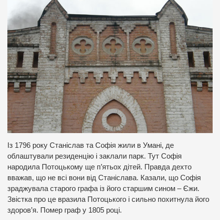
Із 1796 року Станіслав та Софія жили в Умані, де
облаштували резиденцію і заклали парк. Тут Софія
народила Потоцькому ще п’ятьох дітей. Правда дехто
вважав, що не всі вони від Станіслава. Казали, що Софія
зраджувала старого графа із його старшим сином – Єжи.
Звістка про це вразила Потоцького і сильно похитнула його
здоров’я. Помер граф у 1805 році.