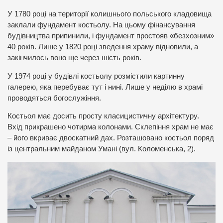
У 1780 році на території колишнього польського кладовища
заклали фундамент костьолу. На цьому фінансування
будівництва припинили, і фундамент простояв «безхозним»
40 років. Лише у 1820 році зведення храму відновили, а
закінчилось воно ще через шість років.
У 1974 році у будівлі костьолу розмістили картинну
галерею, яка перебуває тут і нині. Лише у неділю в храмі
проводяться богослужіння.
Костьол має досить просту класицистичну архітектуру.
Вхід прикрашено чотирма колонами. Склепіння храм не має
– його вкриває двоскатний дах. Розташовано костьол поряд
із центральним майданом Умані (вул. Коломенська, 2).