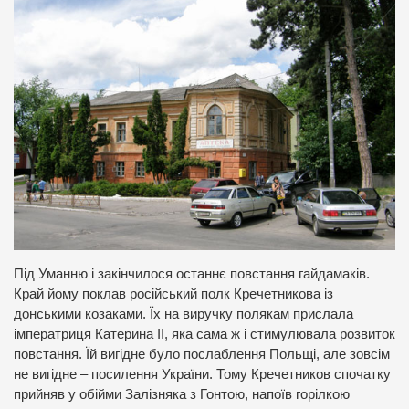
Під Уманню і закінчилося останнє повстання гайдамаків.
Край йому поклав російський полк Кречетникова із
донськими козаками. Їх на виручку полякам прислала
імператриця Катерина ІІ, яка сама ж і стимулювала розвиток
повстання. Їй вигідне було послаблення Польщі, але зовсім
не вигідне – посилення України. Тому Кречетников спочатку
прийняв у обійми Залізняка з Гонтою, напоїв горілкою