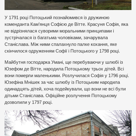
У 1791 році Потоцький познайомився із дружиною
коменданта Кам’янця Софією де Вітте. Красуня Софія, яка
не відрізнялася суворими моральними принципами і
зустрічалася із багатьма чоловіками, зачарувала
Станіслава. Між ними спалахнуло палке кохання, яке
скінчилося одруженням Софії і Потоцького у 1798 році.
Майбутня господарка Умані, ще перебуваючи у шлюбі із
Юзефом де Вітте, народила Потоцькому трьох дітей. Всі
вони померли маленькими. Розлучилася Софія у 1796 році.
Юзефіна Мнішек за час шлюбу із Потоцьким народила
одинадцять дітей, хоча подейкували, що вони не всі були
дітьми Станіслава. Офіційне розлучення Потоцькому
дозволили у 1797 році.