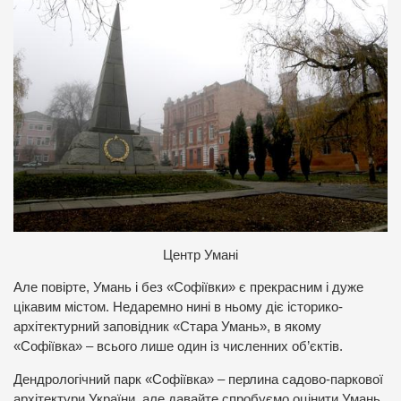
Центр Умані
Але повірте, Умань і без «Софіївки» є прекрасним і дуже
цікавим містом. Недаремно нині в ньому діє історико-
архітектурний заповідник «Стара Умань», в якому
«Софіївка» – всього лише один із численних об’єктів.
Дендрологічний парк «Софіївка» – перлина садово-паркової
архітектури України, але давайте спробуємо оцінити Умань