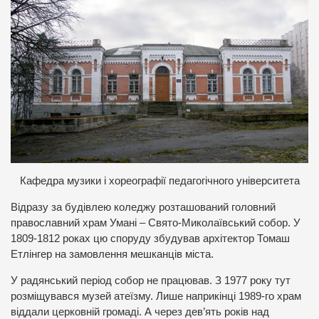
Кафедра музики і хореографії педагогічного університета
Відразу за будівлею коледжу розташований головний
православний храм Умані – Свято-Миколаївський собор. У
1809-1812 роках цю споруду збудував архітектор Томаш
Етлінгер на замовлення мешканців міста.
У радянський період собор не працював. З 1977 року тут
розміщувався музей атеїзму. Лише наприкінці 1989-го храм
віддали церковній громаді. А через дев’ять років над