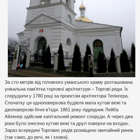
За сто метрів від головного уманського храму розташована
унікальна пам’ятка торгової архітектури – Торгові ряди. Їх
спорудили у 1780 році за проектом архітектора Тепінгера.
Спочатку ця одноповерхова будівля мала кутові вежі та
двоповерхові бічні в’їзди. 1861 року підрядник Лейба
Айзенер здійснив капітальний ремонт споруди. А через два
роки було знесено кутові вежі та другі поверхи на входах.
Зараз всередині Торгових рядів розміщено звичайний ринок
(так само, до речі, як і ззовні).