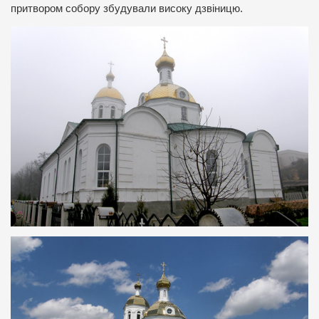
притвором собору збудували високу дзвіницю.