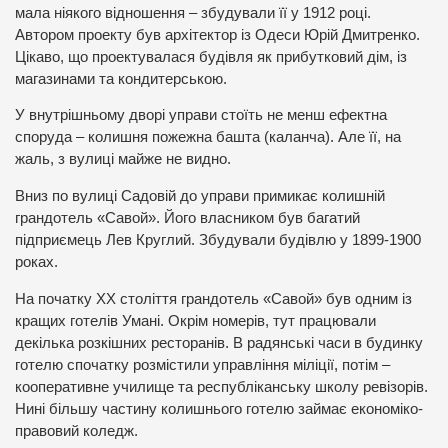
мала ніякого відношення – збудували її у 1912 році.
Автором проекту був архітектор із Одеси Юрій Дмитренко.
Цікаво, що проектувалася будівля як прибутковий дім, із
магазинами та кондитерською.
У внутрішньому дворі управи стоїть не менш ефектна
споруда – колишня пожежна башта (каланча). Але її, на
жаль, з вулиці майже не видно.
Вниз по вулиці Садовій до управи примикає колишній
грандотель «Савой». Його власником був багатий
підприємець Лев Круглий. Збудували будівлю у 1899-1900
роках.
На початку ХХ століття грандотель «Савой» був одним із
кращих готелів Умані. Окрім номерів, тут працювали
декілька розкішних ресторанів. В радянські часи в будинку
готелю спочатку розмістили управління міліції, потім –
кооперативне училище та республіканську школу ревізорів.
Нині більшу частину колишнього готелю займає економіко-
правовий коледж.