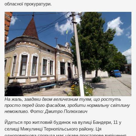
обласної прокуратури.
На жаль, завдяки двом величезним туям, що ростуть
просто перед його фасадом, зробити нормальну світлину
неможливо. Фото: Дмитро Полюхович
Йдеться про житловий будинок на вулиці Бандери, 11 у
селищі Микулинці Тернопільського району. Ця
одноповерхова споруда має цікаве просторове вирішення