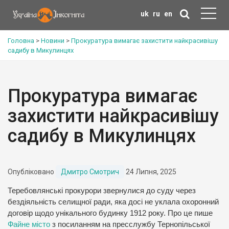
uk
ru
en
Головна
>
Новини
>
Прокуратура вимагає захистити найкрасивішу
садибу в Микулинцях
Прокуратура вимагає
захистити найкрасивішу
садибу в Микулинцях
Опубліковано
Дмитро Смотрич
24 Липня, 2025
Теребовлянські прокурори звернулися до суду через
бездіяльність селищної ради, яка досі не уклала охоронний
договір щодо унікального будинку 1912 року. Про це пише
Файне місто
з посиланням на пресслужбу Тернопільської