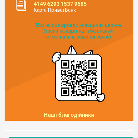
4149 6293 1537 9685
Карта ПриватБанк
Збір на оцифровку козацьких церков
(тисни на картинці, або скануй
посилання на збір monobank):
Наші благодійники