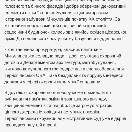
головного та бічного фасадів і добре збережені декоративні
елементи пізньої сецесії. Будівля є цінним зразком
історичної забудови Микулинців початку ХХ століття. За
місцевими переказами цей надзвичайно красивий
сецесійний будиночок колись звів якийсь офіцер цісарської
армії. До недавнього часу у ньому базувався відділ поліції.
Як встановила прокуратура, власник пам’ятки –
Микулинецька селищна рада – досі не уклала охоронний
договір з Департаментом архітектури, містобудування,
житлово-комунального господарства та енергозбереження
Тернопільської ОВА. Така бездіяльність порушує інтереси
держави у сфері охорони культурної спадщини.
Відсутність охоронного договору може призвести до
руйнування пам’ятки, зміни її зовнішнього вигляду,
знищення елементів та оздоби. Це загрожує втратою
цінного джерела історії для наступних поколінь.
Тернопільський окружний адміністративний суд уже відкрив
провадження у цій справі.