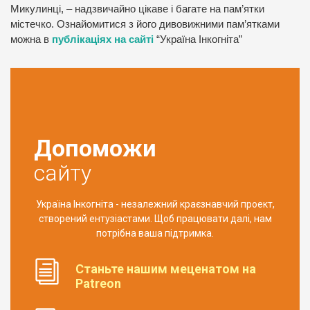
Микулинці, – надзвичайно цікаве і багате на пам’ятки
містечко. Ознайомитися з його дивовижними пам’ятками
можна в
публікаціях на сайті
“Україна Інкогніта”
Допоможи
сайту
Україна Інкогніта - незалежний краєзнавчий проект,
створений ентузіастами. Щоб працювати далі, нам
потрібна ваша підтримка.
Станьте нашим меценатом на
Patreon