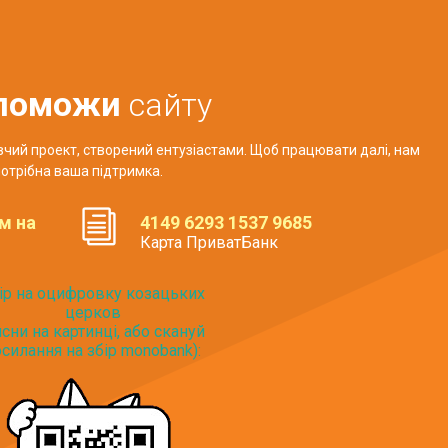
поможи
сайту
авчий проект, створений ентузіастами. Щоб працювати далі, нам
отрібна ваша підтримка.
м на
4149 6293 1537 9685
Карта ПриватБанк
ір на оцифровку козацьких
церков
исни на картинці, або скануй
силання на збір monobank):