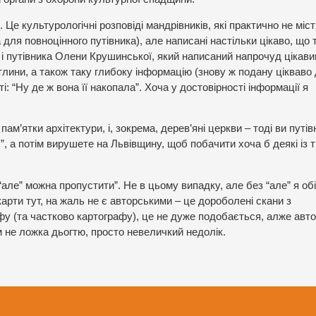
и. Це культурологічні розповіді мандрівників, які практично не міс
 для повноцінного путівника), але написані настільки цікаво, що т
і путівника Олени Крушинської, який написаний напрочуд цікав
тлини, а також таку глибоку інформацію (знову ж подану цікваво
і: “Ну де ж вона її накопала”. Хоча у достовірності інформації я
пам’ятки архітектури, і, зокрема, дерев’яні церкви – тоді ви путів
, а потім вирушете на Львівщину, щоб побачити хоча б деякі із 
 “але” можна пропустити”. Не в цьому випадку, але без “але” я об
арти тут, на жаль не є авторськими – це дороболені скани з
афу (та частково картографу), це не дуже подобається, алже авт
ім не ложка дьогтю, просто невеличкий недолік.