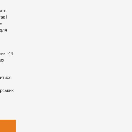
тять
ак і
им
 для
ник “44
тих
ійтися
орських