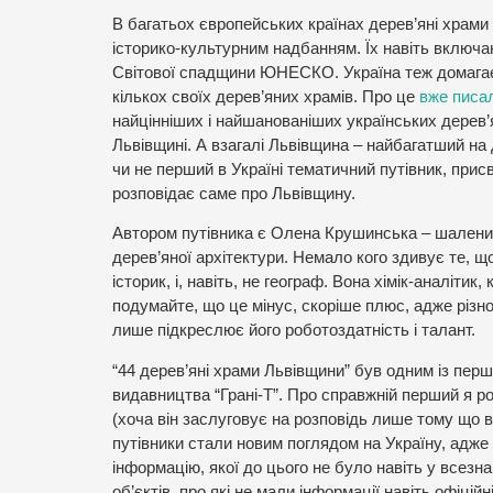
В багатьох європейських країнах дерев’яні храм
історико-культурним надбанням. Їх навіть включа
Світової спадщини ЮНЕСКО. Україна теж домага
кількох своїх дерев’яних храмів. Про це
вже писа
найцінніших і найшанованіших українських дерев’
Львівщині. А взагалі Львівщина – найбагатший на 
чи не перший в Україні тематичний путівник, при
розповідає саме про Львівщину.
Автором путівника є Олена Крушинська – шалений
дерев’яної архітектури. Немало кого здивує те, що
історик, і, навіть, не географ. Вона хімік-аналіти
подумайте, що це мінус, скоріше плюс, адже різно
лише підкреслює його роботоздатність і талант.
“44 дерев’яні храми Львівщини” був одним із перши
видавництва “Грані-Т”. Про справжній перший я ро
(хоча він заслуговує на розповідь лише тому що ві
путівники стали новим поглядом на Україну, адже 
інформацію, якої до цього не було навіть у всезн
об’єктів, про які не мали інформації навіть офіцій