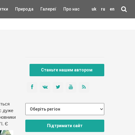
ятки
Природа
Галереї
Про нас
uk
ru
en
Станьте нашим автором
ється
ас дуже
иновники
ї. Є
Підтримати сайт