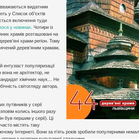
и вважаються видатним
ють у Список об’єктів
ється включення туди
лося у новинах
. Чотири із
яних храмів розташовані на
дерев’яні храми регіон. Тому
свячений дерев’яним храмам,
 ентузіаст популяризації
 вона не архітектор, не
к, кандидат хімічних наук… Не
бічність світогляду автора,
х путівників у серії
зповім колись іншого разу
н був першим у серії). Ці
часто містять таку
аючому Інтернеті. Вони за п’ять років зробили популярними нема
ні органи з охорони культурної спадщини.