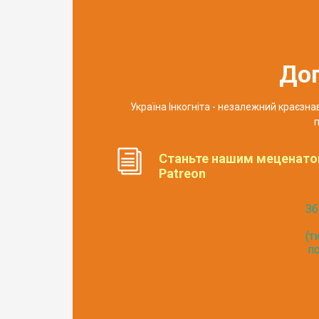
До
Україна Інкогніта - незалежний краєзн
п
Станьте нашим меценато
Patreon
Зб
(т
по