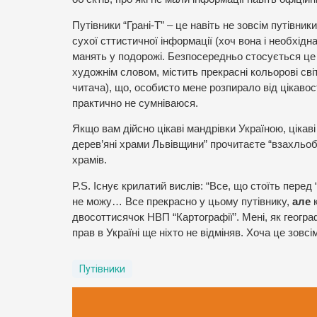
Путівники “Грані-Т” – це навіть не зовсім путівник
сухої сттистичної інформації (хоч вона і необхідна
манять у подорожі. Безпосередньо стосується це 
художнім словом, містить прекрасні кольорові сві
читача), що, особисто мене розпирало від цікавост
практично не сумніваюся.
Якщо вам дійсно цікаві мандрівки Україною, цікаві 
дерев’яні храми Львівщини” прочитаєте “взахльоб”
храмів.
P.S. Існує крилатий вислів: “Все, що стоїть перед
не можу… Все прекрасно у цьому путівнику,
але
к
двосоттисячок НВП “Картографії”. Мені, як геогр
прав в Україні ще ніхто не відміняв. Хоча це зовс
Путівники