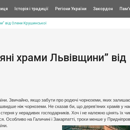
ниця
Історія і традиції
Регіони України
Закордон
Пам'
ни” від Олени Крушинської
’яні храми Львівщини” від
раїни. Звичайно, якщо забути про родючі чорноземи, яких залиша
е швидше ніж чорноземи. Не сказав би, що дерев’яних храмів у н
а стерня у нерадивих господарників. Хоч і не належно цінять їх ч
ися. Особливо на Галичині і Закарпатті, трохи менше у Придніпров’
їни.