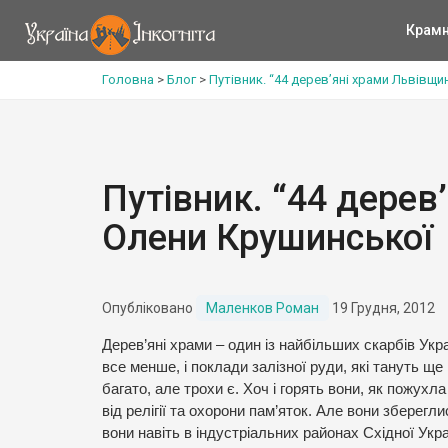
Крам
Головна
>
Блог
>
Путівник. “44 дерев’яні храми Львівщи
Путівник. “44 дерев
Олени Крушинської
Опубліковано
Маленков Роман
19 Грудня, 2012
Дерев’яні храми – один із найбільших скарбів Ук
все менше, і поклади залізної руди, які тануть щ
багато, але трохи є. Хоч і горять вони, як пожухл
від релігії та охорони пам’яток. Але вони зберегл
вони навіть в індустріальних районах Східної Укра