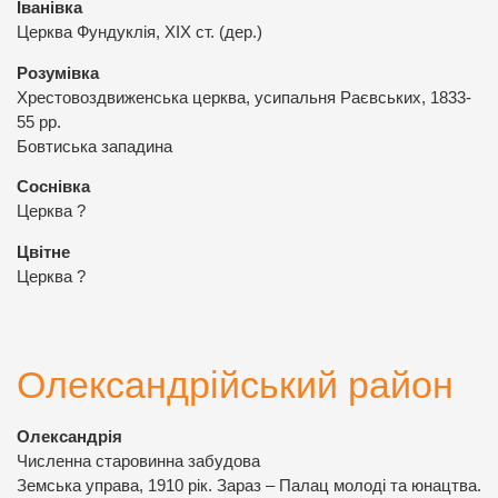
Іванівка
Церква Фундуклія, ХІХ ст. (дер.)
Розумівка
Хрестовоздвиженська церква, усипальня Раєвських, 1833-
55 рр.
Бовтиська западина
Соснівка
Церква ?
Цвітне
Церква ?
Олександрійський район
Олександрія
Численна старовинна забудова
Земська управа, 1910 рік. Зараз – Палац молоді та юнацтва.