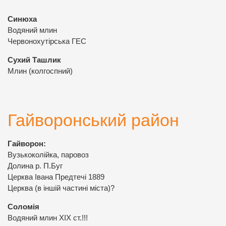
Синюха
Водяний млин
Червонохутірська ГЕС
Сухий Ташлик
Млин (колгоспний)
Гайворонський район
Гайворон:
Вузькоколійка, паровоз
Долина р. П.Буг
Церква Івана Предтечі 1889
Церква (в іншій частині міста)?
Соломія
Водяний млин ХІХ ст.!!!