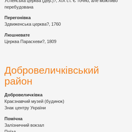
Успенська церква (дер.)?, ХІХ ст. Є точно, але можливо
перебудована
Перегонівка
Здвиженська церква?, 1760
Люшневате
Церква Параскеви?, 1809
Добровеличківський
район
Добровеличківка
Краєзнавчий музей (будинок)
Знак центру України
Помічна
Залізничний вокзал
Поїзд