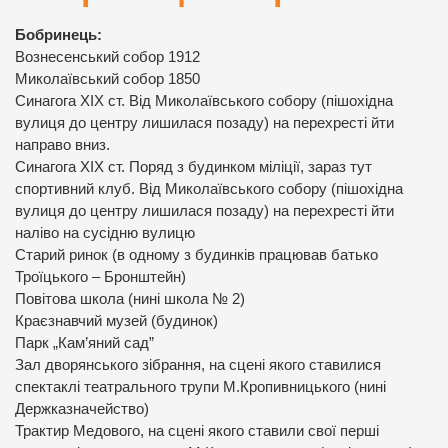
Бобринець:
Вознесенський собор 1912
Миколаївський собор 1850
Синагога ХІХ ст. Від Миколаївського собору (пішохідна
вулиця до центру лишилася позаду) на перехресті йти
направо вниз.
Синагога ХІХ ст. Поряд з будинком міліції, зараз тут
спортивний клуб. Від Миколаївського собору (пішохідна
вулиця до центру лишилася позаду) на перехресті йти
наліво на сусідню вулицю
Старий ринок (в одному з будинків працював батько
Троїцького – Бронштейн)
Повітова школа (нині школа № 2)
Краєзнавчий музей (будинок)
Парк „Кам’яний сад”
Зал дворянського зібрання, на сцені якого ставилися
спектаклі театрального трупи М.Кропивницького (нині
Держказначейство)
Трактир Медового, на сцені якого ставили свої перші