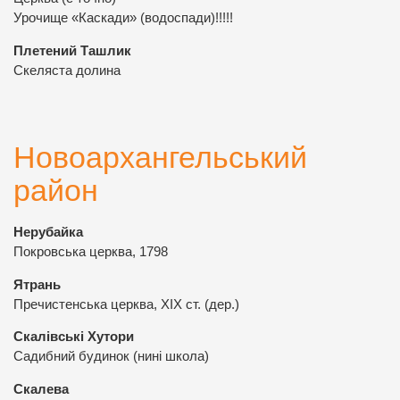
Урочище «Каскади» (водоспади)!!!!!
Плетений Ташлик
Скеляста долина
Новоархангельський
район
Нерубайка
Покровська церква, 1798
Ятрань
Пречистенська церква, ХІХ ст. (дер.)
Скалівські Хутори
Садибний будинок (нині школа)
Скалева