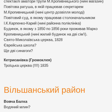
спектаклі аматори трупи М.Кропивницького (нині магазин)
Повітова ратуша, в якій працював секретарем
М.Кропивницький (нині центр дозвілля молоді)
Повітовий суд, в якому працював столоначальником
І.К.Карпенко-Карий (нині районна поліклініка)
Будинок, в якому з 1850 по 1856 роки проживав Марко
Кропивницький (нині жилий будинок на дві сім’ї).
Свято-Миколаївська церква, 1828
Єврейська школа?
Ще дві синагоги?
Кетрисанівка (Громоклея)
Троїцька церква (!!!!) 1835
Вільшанський район
Вовча Балка
Водяний млин?