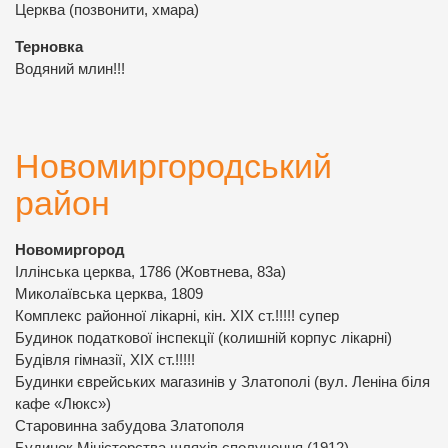
Церква (позвонити, хмара)
Терновка
Водяний млин!!!
Новомиргородський
район
Новомиргород
Іллінська церква, 1786 (Жовтнева, 83а)
Миколаївська церква, 1809
Комплекс районної лікарні, кін. ХІХ ст.!!!!! супер
Будинок податкової інспекції (колишній корпус лікарні)
Будівля гімназії, ХІХ ст.!!!!!
Будинки єврейських магазинів у Златополі (вул. Леніна біля
кафе «Люкс»)
Старовинна забудова Златополя
Будинок Міністерства шляхів сполучення (1912)