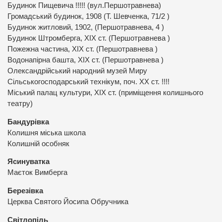
Будинок Пищевича !!!!! (вул.Першотравнева)
Громадський будинок, 1908 (Т. Шевченка, 71/2 )
Будинок житловий, 1902, (Першотравнева, 4 )
Будинок Штромберга, ХІХ ст. (Першотравнева )
Пожежна частина, ХІХ ст. (Першотравнева )
Водонапірна башта, ХІХ ст. (Першотравнева )
Олександрійський народний музей Миру
Сільськогосподарський технікум, поч. ХХ ст. !!!!
Міський палац культури, ХІХ ст. (приміщення колишнього
театру)
Бандурівка
Колишня міська школа
Колишній особняк
Ясинуватка
Маєток Вимберга
Березівка
Церква Святого Йосипа Обручника
Світлопіль