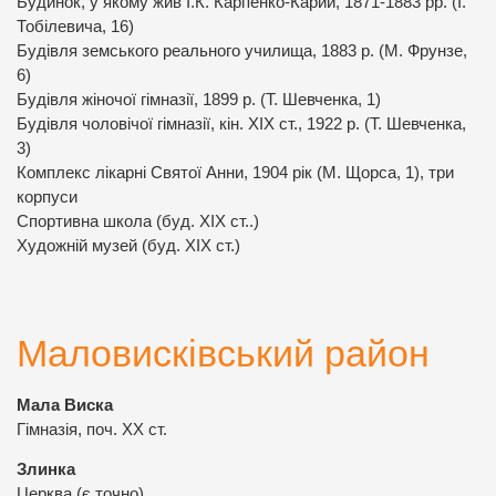
Будинок, у якому жив І.К. Карпенко-Карий, 1871-1883 рр. (І.
Тобілевича, 16)
Будівля земського реального училища, 1883 р. (М. Фрунзе,
6)
Будівля жіночої гімназії, 1899 р. (Т. Шевченка, 1)
Будівля чоловічої гімназії, кін. ХІХ ст., 1922 р. (Т. Шевченка,
3)
Комплекс лікарні Святої Анни, 1904 рік (М. Щорса, 1), три
корпуси
Спортивна школа (буд. ХІХ ст..)
Художній музей (буд. ХІХ ст.)
Маловисківський район
Мала Виска
Гімназія, поч. ХХ ст.
Злинка
Церква (є точно)