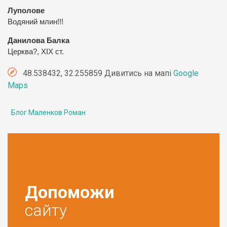
Луполове
Водяний млин!!!
Данилова Балка
Церква?, ХІХ ст.
48.538432, 32.255859 Дивитись на мапі
Google
Maps
Блог Маленков Роман
Допоможи
сайту