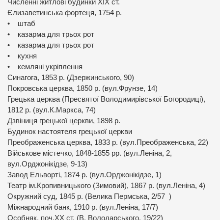
Численні житлові будинки ХІХ ст.
Єлизаветинська фортеця, 1754 р.
• штаб
• казарма для трьох рот
• казарма для трьох рот
• кухня
• кемляні укріплення
Синагога, 1853 р. (Дзержинського, 90)
Покровська церква, 1850 р. (вул.Фрунзе, 14)
Грецька церква (Пресвятої Володимирівської Богородиці),
1812 р. (вул.К.Маркса, 74)
Дзвіниця грецької церкви, 1898 р.
Будинок настоятеля грецької церкви
Преображенська церква, 1833 р. (вул.Преображенська, 22)
Військове містечко, 1848-1855 рр. (вул.Леніна, 2,
вул.Орджонікідзе, 9-13)
Завод Ельворті, 1874 р. (вул.Орджонікідзе, 1)
Театр ім.Кропивницького (Зимовий), 1867 р. (вул.Леніна, 4)
Окружний суд, 1845 р. (Велика Пермська, 2/57 )
Міжнародний банк, 1910 р. (вул.Леніна, 17/7)
Особняк, поч.ХХ ст. (В. Володарського, 19/22)